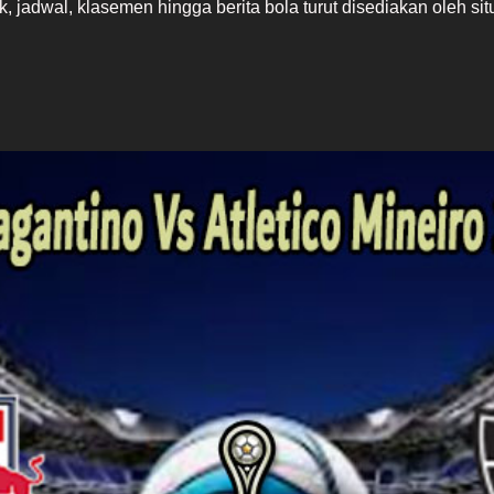
istik, jadwal, klasemen hingga berita bola turut disediakan ole