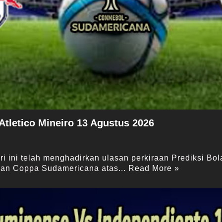
Atletico Mineiro 13 Agustus 2026
i ini telah menghadirkan ulasan perkiraan Prediksi Bola
gan Coppa Sudamericana atas...
Read More »