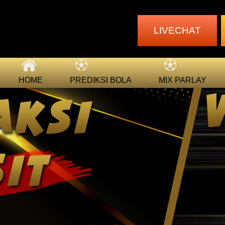
LIVECHAT
HOME
PREDIKSI BOLA
MIX PARLAY