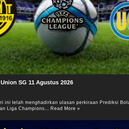
 Union SG 11 Agustus 2026
ri ini telah menghadirkan ulasan perkiraan Prediksi Bo
gan Liga Champions...
Read More »