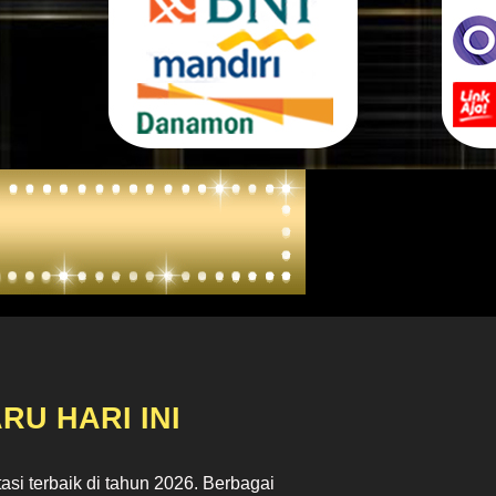
RU HARI INI
asi terbaik di tahun 2026. Berbagai