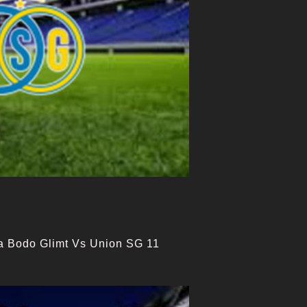
la Bodo Glimt Vs Union SG 11