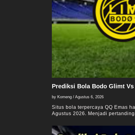
Prediksi Bola Bodo Glimt Vs
by
Komeng
/
Agustus 6, 2026
Situs bola terpercaya QQ Emas ha
Agustus 2026. Menjadi pertandin