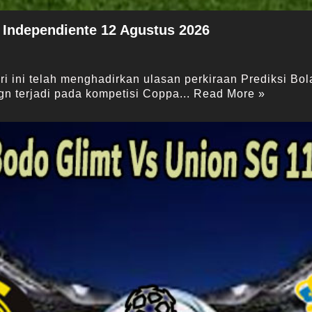
 Independiente 12 Agustus 2026
ri ini telah menghadirkan ulasan perkiraan Prediksi Bo
gn terjadi pada kompetisi Coppa...
Read More »