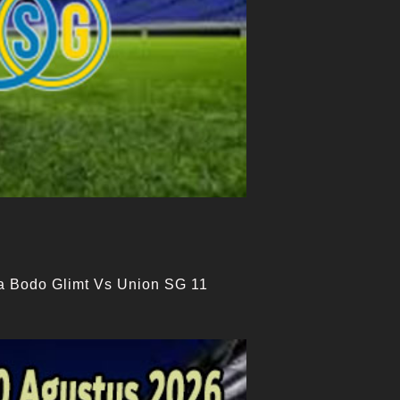
la Bodo Glimt Vs Union SG 11