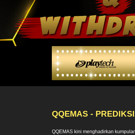
QQEMAS - PREDIKSI
QQEMAS
kini menghadirkan kumpulan p