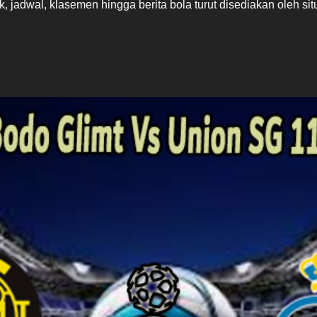
istik, jadwal, klasemen hingga berita bola turut disediakan ole