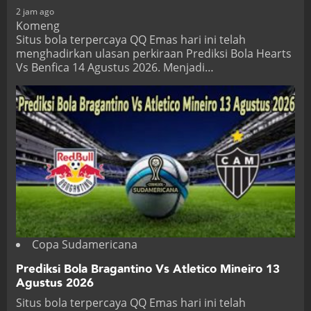
2 jam ago
Komeng
Situs bola terpercaya QQ Emas hari ini telah
menghadirkan ulasan perkiraan Prediksi Bola Hearts
Vs Benfica 14 Agustus 2026. Menjadi…
Copa Sudamericana
Prediksi Bola Bragantino Vs Atletico Mineiro 13
Agustus 2026
Situs bola terpercaya QQ Emas hari ini telah