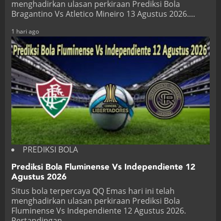
menghadirkan ulasan perkiraan Prediksi Bola
Bragantino Vs Atletico Mineiro 13 Agustus 2026.…
1 hari ago
PREDIKSI BOLA
Prediksi Bola Fluminense Vs Independiente 12
Agustus 2026
Situs bola terpercaya QQ Emas hari ini telah
menghadirkan ulasan perkiraan Prediksi Bola
Fluminense Vs Independiente 12 Agustus 2026.
Pertandingan…