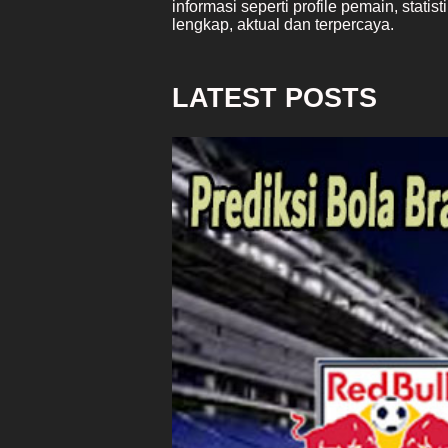
informasi seperti profile pemain, stat
lengkap, aktual dan terpercaya.
LATEST POSTS