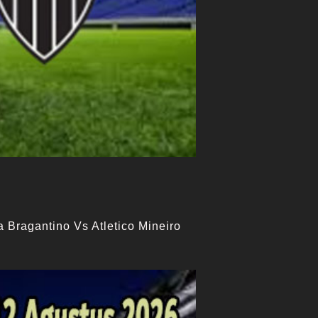
 Bragantino Vs Atletico Mineiro