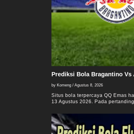
Prediksi Bola Bragantino Vs 
by
Komeng
/
Agustus 8, 2026
Situs bola terpercaya QQ Emas har
13 Agustus 2026. Pada pertandin