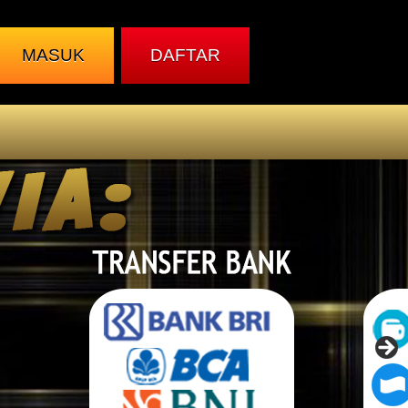
MASUK
DAFTAR