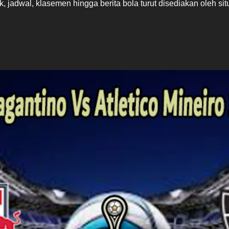
istik, jadwal, klasemen hingga berita bola turut disediakan ole