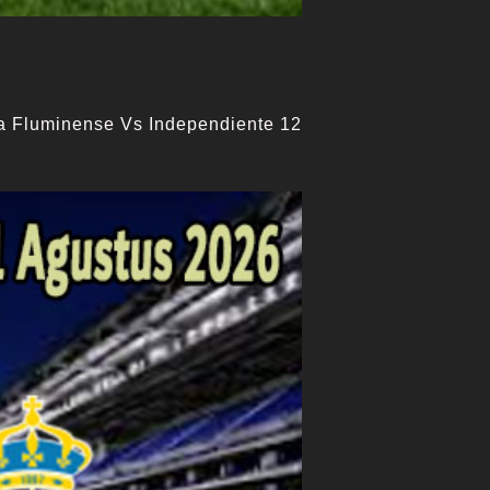
la Fluminense Vs Independiente 12