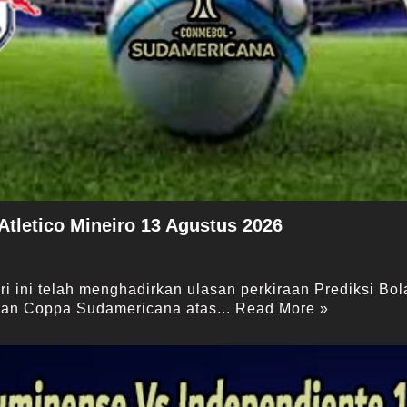
Atletico Mineiro 13 Agustus 2026
i ini telah menghadirkan ulasan perkiraan Prediksi Bola
gan Coppa Sudamericana atas...
Read More »