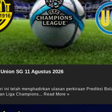
 Union SG 11 Agustus 2026
ri ini telah menghadirkan ulasan perkiraan Prediksi Bo
gan Liga Champions...
Read More »