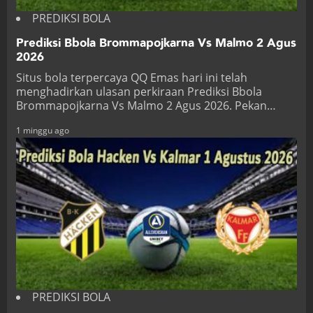
PREDIKSI BOLA
Prediksi Bbola Brommapojkarna Vs Malmo 2 Agus
2026
Situs bola terpercaya QQ Emas hari ini telah
menghadirkan ulasan perkiraan Prediksi Bbola
Brommapojkarna Vs Malmo 2 Agus 2026. Pekan…
1 minggu ago
PREDIKSI BOLA