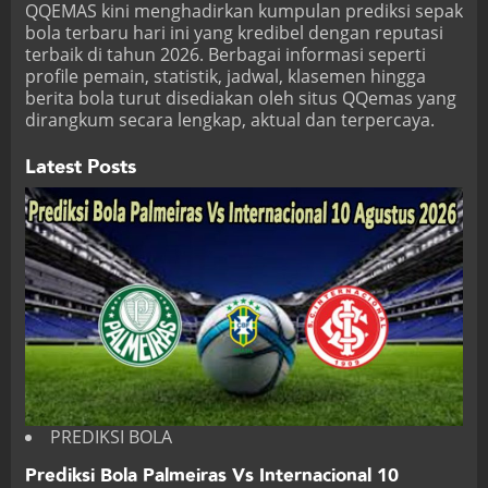
QQEMAS
kini menghadirkan kumpulan prediksi sepak
bola terbaru hari ini yang kredibel dengan reputasi
terbaik di tahun 2026. Berbagai informasi seperti
profile pemain, statistik, jadwal, klasemen hingga
berita bola turut disediakan oleh situs QQemas yang
dirangkum secara lengkap, aktual dan terpercaya.
Latest Posts
PREDIKSI BOLA
Prediksi Bola Palmeiras Vs Internacional 10