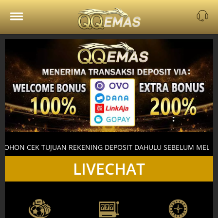
HOME
TUJUAN REKENING DEPOSIT DAHULU SEBELUM MELAKUKAN TRANS
LIVECHAT