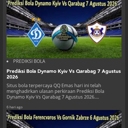
PREDIKSI BOLA
Prediksi Bola Dynamo Kyiv Vs Qarabag 7 Agustus
2026
Situs bola terpercaya QQ Emas hari ini telah
menghadirkan ulasan perkiraan Prediksi Bola
Dynamo Kyiv Vs Qarabag 7 Agustus 2026.…
6 hari ago