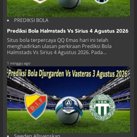
PREDIKSI BOLA
Prediksi Bola Halmstads Vs Sirius 4 Agustus 2026
Situs bola terpercaya QQ Emas hari ini telah
menghadirkan ulasan perkiraan Prediksi Bola
Halmstads Vs Sirius 4 Agustus 2026. Pada…
1 minggu ago
Sweden Allsvenskan