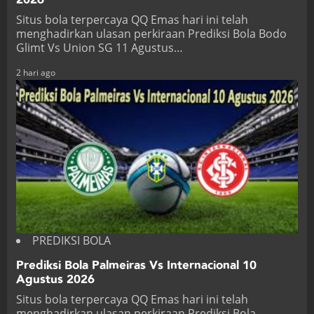
Situs bola terpercaya QQ Emas hari ini telah
menghadirkan ulasan perkiraan Prediksi Bola Bodo
Glimt Vs Union SG 11 Agustus…
2 hari ago
PREDIKSI BOLA
Prediksi Bola Palmeiras Vs Internacional 10
Agustus 2026
Situs bola terpercaya QQ Emas hari ini telah
menghadirkan ulasan perkiraan Prediksi Bola