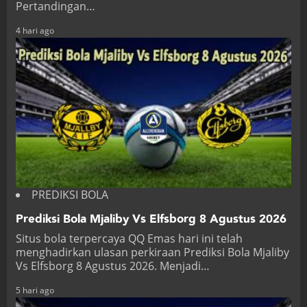
Pertandingan…
4 hari ago
PREDIKSI BOLA
Prediksi Bola Mjaliby Vs Elfsborg 8 Agustus 2026
Situs bola terpercaya QQ Emas hari ini telah
menghadirkan ulasan perkiraan Prediksi Bola Mjaliby
Vs Elfsborg 8 Agustus 2026. Menjadi…
5 hari ago