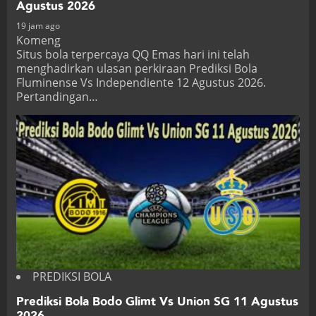
Agustus 2026
19 jam ago
Komeng
Situs bola terpercaya QQ Emas hari ini telah
menghadirkan ulasan perkiraan Prediksi Bola
Fluminense Vs Independiente 12 Agustus 2026.
Pertandingan…
PREDIKSI BOLA
Prediksi Bola Bodo Glimt Vs Union SG 11 Agustus
2026