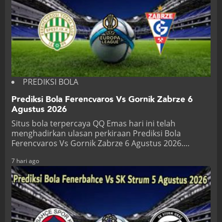
PREDIKSI BOLA
Prediksi Bola Ferencvaros Vs Gornik Zabrze 6
Agustus 2026
Situs bola terpercaya QQ Emas hari ini telah
menghadirkan ulasan perkiraan Prediksi Bola
Ferencvaros Vs Gornik Zabrze 6 Agustus 2026.…
7 hari ago