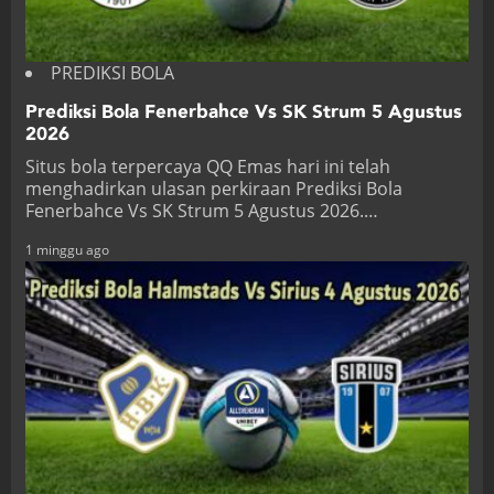
PREDIKSI BOLA
Prediksi Bola Fenerbahce Vs SK Strum 5 Agustus
2026
Situs bola terpercaya QQ Emas hari ini telah
menghadirkan ulasan perkiraan Prediksi Bola
Fenerbahce Vs SK Strum 5 Agustus 2026.…
1 minggu ago