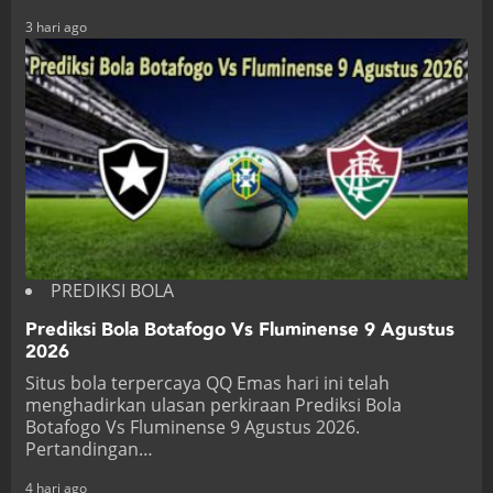
3 hari ago
PREDIKSI BOLA
Prediksi Bola Botafogo Vs Fluminense 9 Agustus
2026
Situs bola terpercaya QQ Emas hari ini telah
menghadirkan ulasan perkiraan Prediksi Bola
Botafogo Vs Fluminense 9 Agustus 2026.
Pertandingan…
4 hari ago