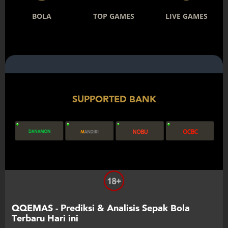
BOLA
TOP GAMES
LIVE GAMES
SUPPORTED BANK
QQEMAS - Prediksi & Analisis Sepak Bola
Terbaru Hari ini