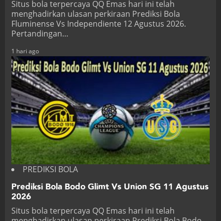
Situs bola terpercaya QQ Emas hari ini telah
menghadirkan ulasan perkiraan Prediksi Bola
Fluminense Vs Independiente 12 Agustus 2026.
Pertandingan…
1 hari ago
PREDIKSI BOLA
Prediksi Bola Bodo Glimt Vs Union SG 11 Agustus
2026
Situs bola terpercaya QQ Emas hari ini telah
menghadirkan ulasan perkiraan Prediksi Bola Bodo