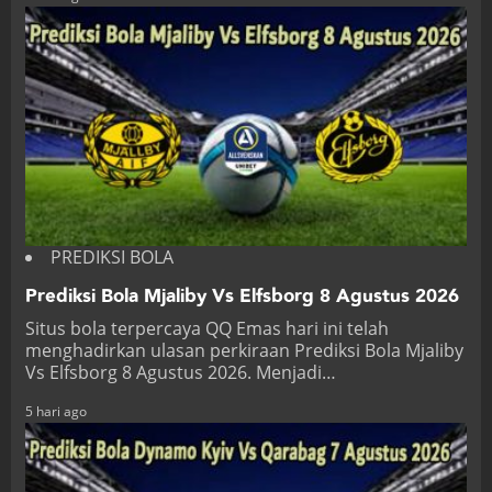
PREDIKSI BOLA
Prediksi Bola Mjaliby Vs Elfsborg 8 Agustus 2026
Situs bola terpercaya QQ Emas hari ini telah
menghadirkan ulasan perkiraan Prediksi Bola Mjaliby
Vs Elfsborg 8 Agustus 2026. Menjadi…
5 hari ago