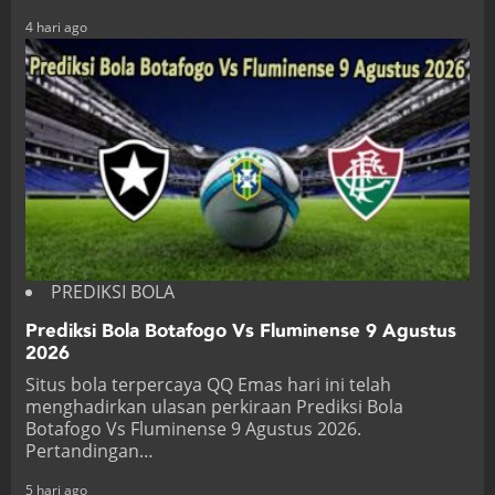
4 hari ago
PREDIKSI BOLA
Prediksi Bola Botafogo Vs Fluminense 9 Agustus
2026
Situs bola terpercaya QQ Emas hari ini telah
menghadirkan ulasan perkiraan Prediksi Bola
Botafogo Vs Fluminense 9 Agustus 2026.
Pertandingan…
5 hari ago