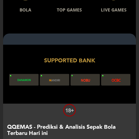
BOLA
TOP GAMES
LIVE GAMES
SUPPORTED BANK
QQEMAS - Prediksi & Analisis Sepak Bola
Terbaru Hari ini