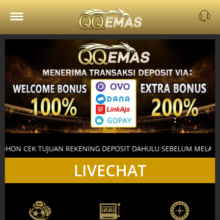
HOME
UJUAN REKENING DEPOSIT DAHULU SEBELUM MELAKUKAN TRANSF
LIVECHAT