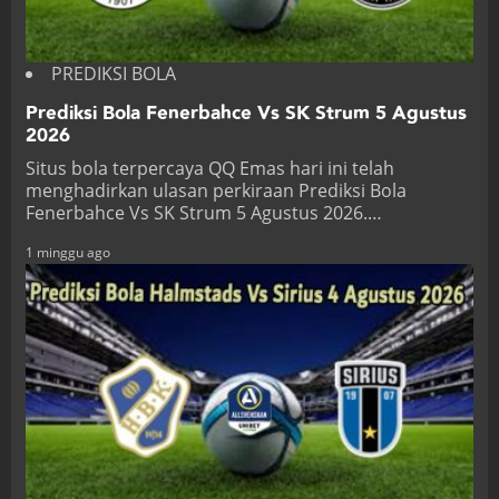
PREDIKSI BOLA
Prediksi Bola Fenerbahce Vs SK Strum 5 Agustus
2026
Situs bola terpercaya QQ Emas hari ini telah
menghadirkan ulasan perkiraan Prediksi Bola
Fenerbahce Vs SK Strum 5 Agustus 2026.…
1 minggu ago