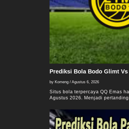
Prediksi Bola Bodo Glimt Vs
by
Komeng
/
Agustus 6, 2026
Situs bola terpercaya QQ Emas ha
Agustus 2026. Menjadi pertandin