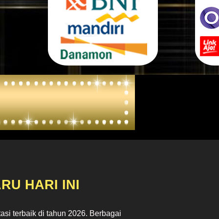
RU HARI INI
asi terbaik di tahun 2026. Berbagai