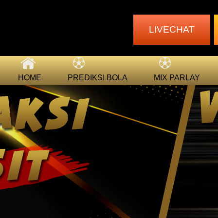
LIVECHAT
HOME
PREDIKSI BOLA
MIX PARLAY