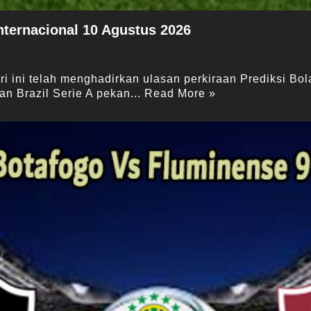
nternacional 10 Agustus 2026
i ini telah menghadirkan ulasan perkiraan Prediksi Bol
n Brazil Serie A pekan...
Read More »