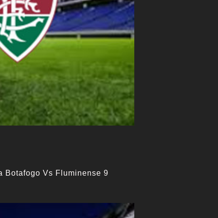
la Botafogo Vs Fluminense 9