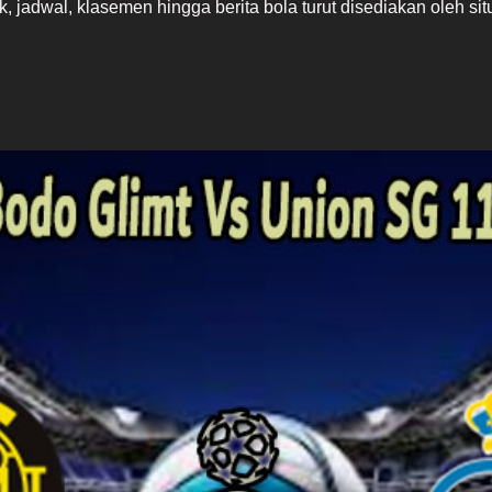
istik, jadwal, klasemen hingga berita bola turut disediakan ole