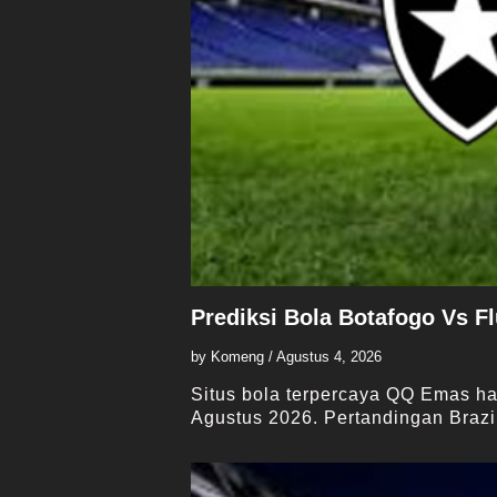
Prediksi Bola Botafogo Vs F
by
Komeng
/
Agustus 4, 2026
Situs bola terpercaya QQ Emas ha
Agustus 2026. Pertandingan Brazil