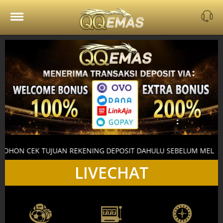
HOME
TUJUAN REKENING DEPOSIT DAHULU SEBELUM MELAKUKAN TRANSF
LIVECHAT