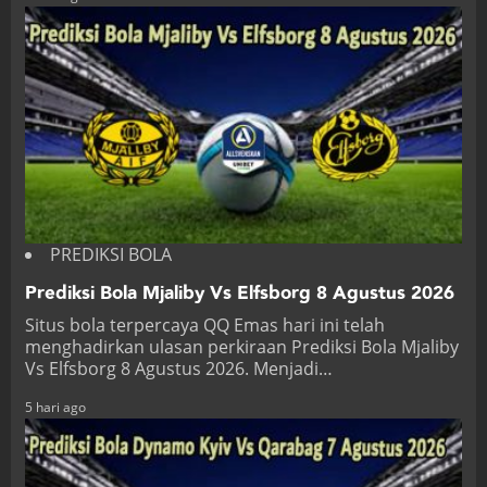
PREDIKSI BOLA
Prediksi Bola Mjaliby Vs Elfsborg 8 Agustus 2026
Situs bola terpercaya QQ Emas hari ini telah
menghadirkan ulasan perkiraan Prediksi Bola Mjaliby
Vs Elfsborg 8 Agustus 2026. Menjadi…
5 hari ago