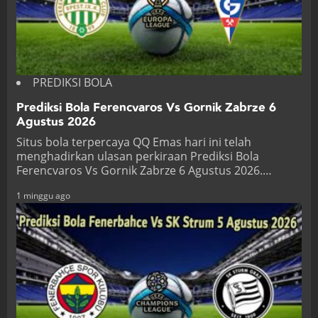
PREDIKSI BOLA
Prediksi Bola Ferencvaros Vs Gornik Zabrze 6
Agustus 2026
Situs bola terpercaya QQ Emas hari ini telah
menghadirkan ulasan perkiraan Prediksi Bola
Ferencvaros Vs Gornik Zabrze 6 Agustus 2026.…
1 minggu ago