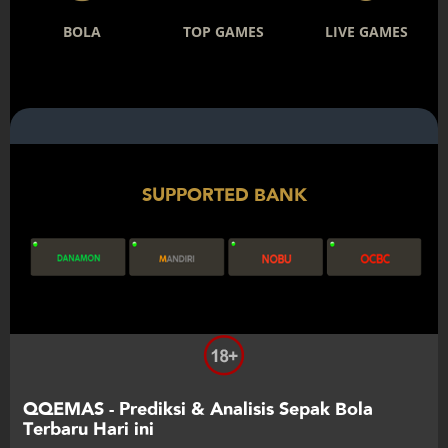
BOLA
TOP GAMES
LIVE GAMES
SUPPORTED BANK
QQEMAS - Prediksi & Analisis Sepak Bola
Terbaru Hari ini