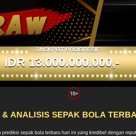
JACKPOT PROGRESIF
IDR 13.000.000.000,-
 & ANALISIS SEPAK BOLA TERBA
rediksi sepak bola terbaru hari ini yang kredibel dengan reput