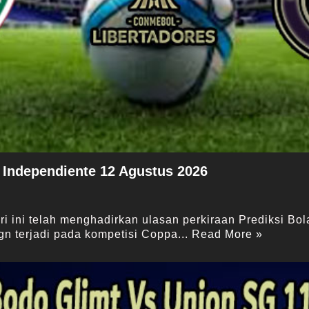
 Independiente 12 Agustus 2026
ri ini telah menghadirkan ulasan perkiraan Prediksi Bo
gn terjadi pada kompetisi Coppa...
Read More »