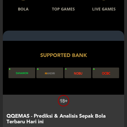
BOLA
TOP GAMES
LIVE GAMES
SUPPORTED BANK
QQEMAS - Prediksi & Analisis Sepak Bola
Terbaru Hari ini