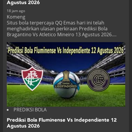
Agustus 2026
18 jam ago
Komeng
Situs bola terpercaya QQ Emas hari ini telah
menghadirkan ulasan perkiraan Prediksi Bola
Bragantino Vs Atletico Mineiro 13 Agustus 2026.…
PREDIKSI BOLA
Prediksi Bola Fluminense Vs Independiente 12
Agustus 2026