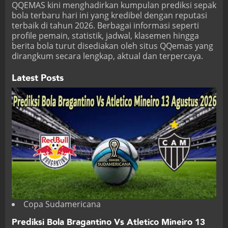
QQEMAS
kini menghadirkan kumpulan prediksi sepak
bola terbaru hari ini yang kredibel dengan reputasi
terbaik di tahun 2026. Berbagai informasi seperti
profile pemain, statistik, jadwal, klasemen hingga
berita bola turut disediakan oleh situs QQemas yang
dirangkum secara lengkap, aktual dan terpercaya.
Latest Posts
Copa Sudamericana
Prediksi Bola Bragantino Vs Atletico Mineiro 13