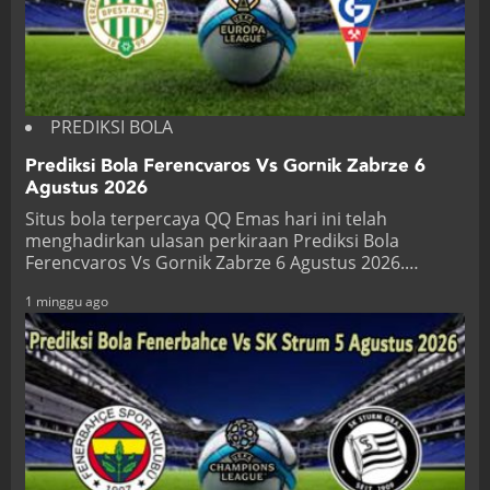
PREDIKSI BOLA
Prediksi Bola Ferencvaros Vs Gornik Zabrze 6
Agustus 2026
Situs bola terpercaya QQ Emas hari ini telah
menghadirkan ulasan perkiraan Prediksi Bola
Ferencvaros Vs Gornik Zabrze 6 Agustus 2026.…
1 minggu ago