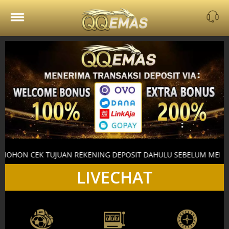
HOME
 TUJUAN REKENING DEPOSIT DAHULU SEBELUM MELAKUKAN TRANS
LIVECHAT