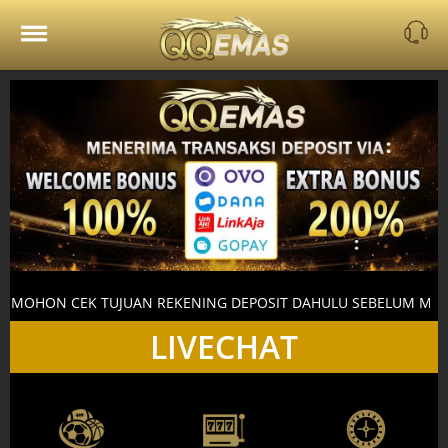
HOME
CEK TUJUAN REKENING DEPOSIT DAHULU SEBELUM MELAKUKAN TR
LIVECHAT