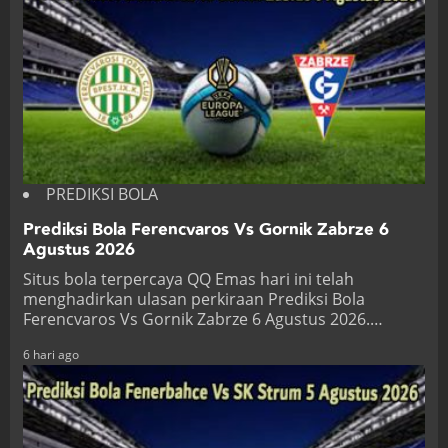
PREDIKSI BOLA
Prediksi Bola Ferencvaros Vs Gornik Zabrze 6
Agustus 2026
Situs bola terpercaya QQ Emas hari ini telah
menghadirkan ulasan perkiraan Prediksi Bola
Ferencvaros Vs Gornik Zabrze 6 Agustus 2026.…
6 hari ago