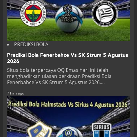
PREDIKSI BOLA
Prediksi Bola Fenerbahce Vs SK Strum 5 Agustus
2026
Situs bola terpercaya QQ Emas hari ini telah
menghadirkan ulasan perkiraan Prediksi Bola
Fenerbahce Vs SK Strum 5 Agustus 2026.…
7 hari ago