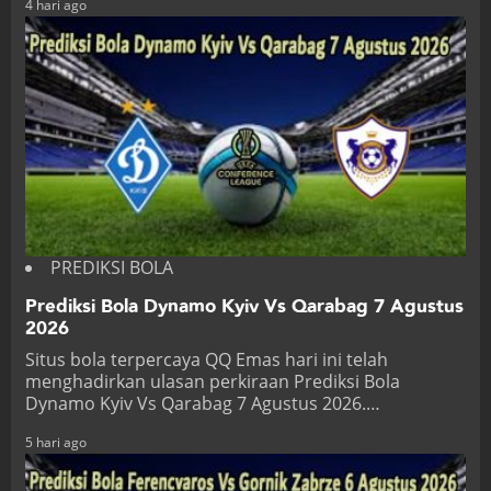
4 hari ago
PREDIKSI BOLA
Prediksi Bola Dynamo Kyiv Vs Qarabag 7 Agustus
2026
Situs bola terpercaya QQ Emas hari ini telah
menghadirkan ulasan perkiraan Prediksi Bola
Dynamo Kyiv Vs Qarabag 7 Agustus 2026.…
5 hari ago