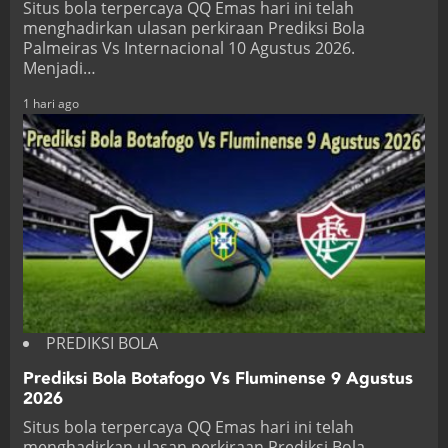
Situs bola terpercaya QQ Emas hari ini telah
menghadirkan ulasan perkiraan Prediksi Bola
Palmeiras Vs Internacional 10 Agustus 2026.
Menjadi…
1 hari ago
PREDIKSI BOLA
Prediksi Bola Botafogo Vs Fluminense 9 Agustus
2026
Situs bola terpercaya QQ Emas hari ini telah
menghadirkan ulasan perkiraan Prediksi Bola