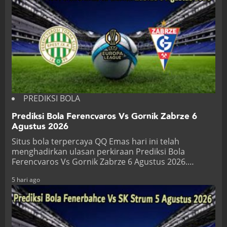
PREDIKSI BOLA
Prediksi Bola Ferencvaros Vs Gornik Zabrze 6
Agustus 2026
Situs bola terpercaya QQ Emas hari ini telah
menghadirkan ulasan perkiraan Prediksi Bola
Ferencvaros Vs Gornik Zabrze 6 Agustus 2026.…
5 hari ago