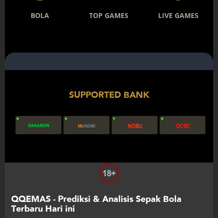
BOLA
TOP GAMES
LIVE GAMES
SUPPORTED BANK
QQEMAS - Prediksi & Analisis Sepak Bola
Terbaru Hari ini