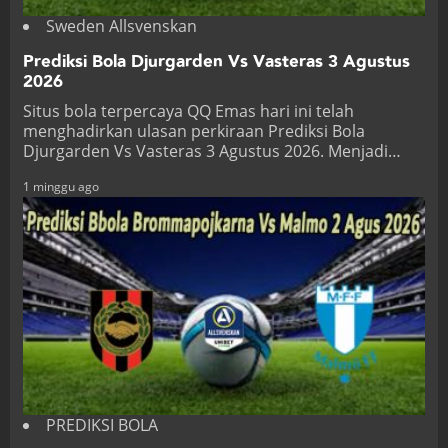
Sweden Allsvenskan
Prediksi Bola Djurgarden Vs Vasteras 3 Agustus
2026
Situs bola terpercaya QQ Emas hari ini telah
menghadirkan ulasan perkiraan Prediksi Bola
Djurgarden Vs Vasteras 3 Agustus 2026. Menjadi…
1 minggu ago
PREDIKSI BOLA