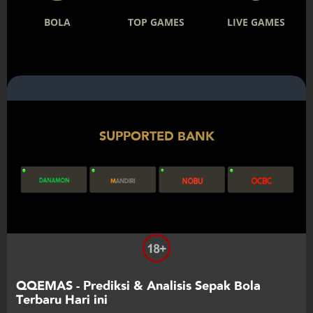
BOLA
TOP GAMES
LIVE GAMES
SUPPORTED BANK
QQEMAS - Prediksi & Analisis Sepak Bola
Terbaru Hari ini