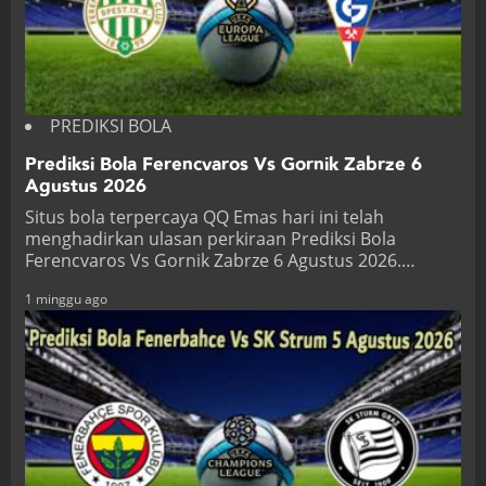
PREDIKSI BOLA
Prediksi Bola Ferencvaros Vs Gornik Zabrze 6
Agustus 2026
Situs bola terpercaya QQ Emas hari ini telah
menghadirkan ulasan perkiraan Prediksi Bola
Ferencvaros Vs Gornik Zabrze 6 Agustus 2026.…
1 minggu ago