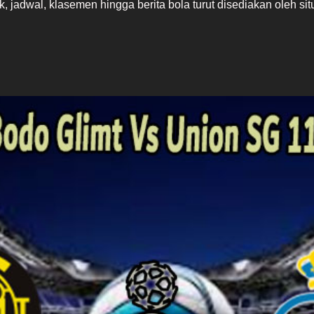
istik, jadwal, klasemen hingga berita bola turut disediakan ole