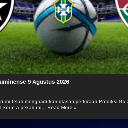
luminense 9 Agustus 2026
ri ini telah menghadirkan ulasan perkiraan Prediksi Bo
 Serie A pekan ini...
Read More »