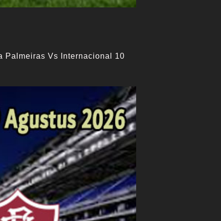
a Palmeiras Vs Internacional 10