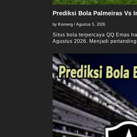
Prediksi Bola Palmeiras Vs I
by
Komeng
/
Agustus 5, 2026
Situs bola terpercaya QQ Emas har
Agustus 2026. Menjadi pertandinga