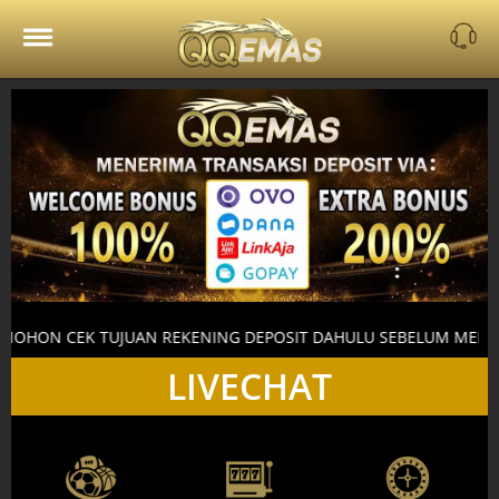
HOME
 TUJUAN REKENING DEPOSIT DAHULU SEBELUM MELAKUKAN TRANS
LIVECHAT