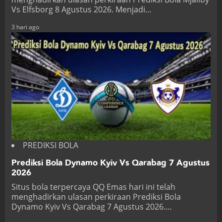
Vs Elfsborg 8 Agustus 2026. Menjadi…
3 hari ago
PREDIKSI BOLA
Prediksi Bola Dynamo Kyiv Vs Qarabag 7 Agustus
2026
Situs bola terpercaya QQ Emas hari ini telah
menghadirkan ulasan perkiraan Prediksi Bola
Dynamo Kyiv Vs Qarabag 7 Agustus 2026.…