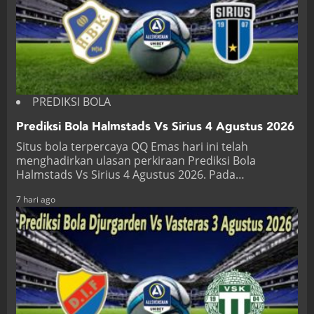
PREDIKSI BOLA
Prediksi Bola Halmstads Vs Sirius 4 Agustus 2026
Situs bola terpercaya QQ Emas hari ini telah
menghadirkan ulasan perkiraan Prediksi Bola
Halmstads Vs Sirius 4 Agustus 2026. Pada…
7 hari ago