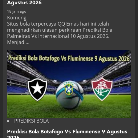
Agustus 2026
18 jam ago
Komeng
Situs bola terpercaya QQ Emas hari ini telah
menghadirkan ulasan perkiraan Prediksi Bola
Palmeiras Vs Internacional 10 Agustus 2026.
Menjadi…
PREDIKSI BOLA
Prediksi Bola Botafogo Vs Fluminense 9 Agustus
2026