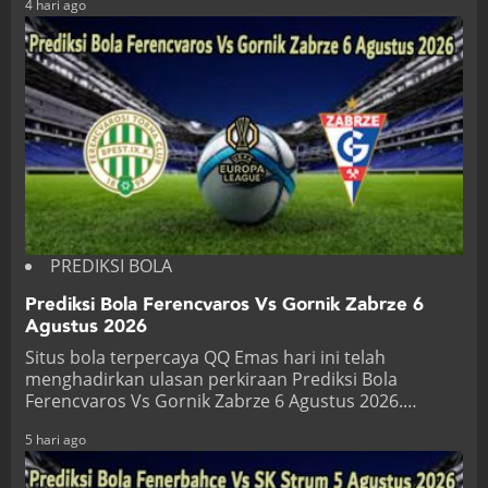
4 hari ago
PREDIKSI BOLA
Prediksi Bola Ferencvaros Vs Gornik Zabrze 6
Agustus 2026
Situs bola terpercaya QQ Emas hari ini telah
menghadirkan ulasan perkiraan Prediksi Bola
Ferencvaros Vs Gornik Zabrze 6 Agustus 2026.…
5 hari ago