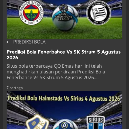
PREDIKSI BOLA
Prediksi Bola Fenerbahce Vs SK Strum 5 Agustus
2026
Situs bola terpercaya QQ Emas hari ini telah
menghadirkan ulasan perkiraan Prediksi Bola
Fenerbahce Vs SK Strum 5 Agustus 2026.…
7 hari ago