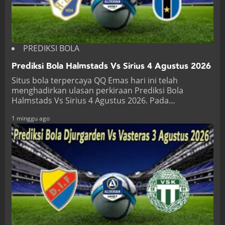
PREDIKSI BOLA
Prediksi Bola Halmstads Vs Sirius 4 Agustus 2026
Situs bola terpercaya QQ Emas hari ini telah
menghadirkan ulasan perkiraan Prediksi Bola
Halmstads Vs Sirius 4 Agustus 2026. Pada…
1 minggu ago