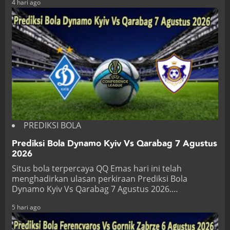
4 hari ago
PREDIKSI BOLA
Prediksi Bola Dynamo Kyiv Vs Qarabag 7 Agustus
2026
Situs bola terpercaya QQ Emas hari ini telah
menghadirkan ulasan perkiraan Prediksi Bola
Dynamo Kyiv Vs Qarabag 7 Agustus 2026.…
5 hari ago