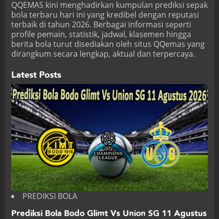
QQEMAS
kini menghadirkan kumpulan prediksi sepak
bola terbaru hari ini yang kredibel dengan reputasi
terbaik di tahun 2026. Berbagai informasi seperti
profile pemain, statistik, jadwal, klasemen hingga
berita bola turut disediakan oleh situs QQemas yang
dirangkum secara lengkap, aktual dan terpercaya.
Latest Posts
PREDIKSI BOLA
Prediksi Bola Bodo Glimt Vs Union SG 11 Agustus