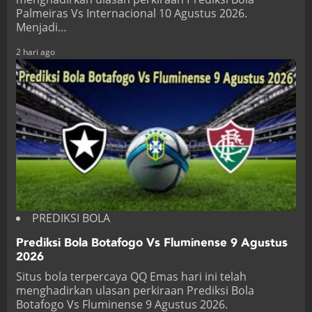
Palmeiras Vs Internacional 10 Agustus 2026.
Menjadi…
2 hari ago
PREDIKSI BOLA
Prediksi Bola Botafogo Vs Fluminense 9 Agustus
2026
Situs bola terpercaya QQ Emas hari ini telah
menghadirkan ulasan perkiraan Prediksi Bola
Botafogo Vs Fluminense 9 Agustus 2026.