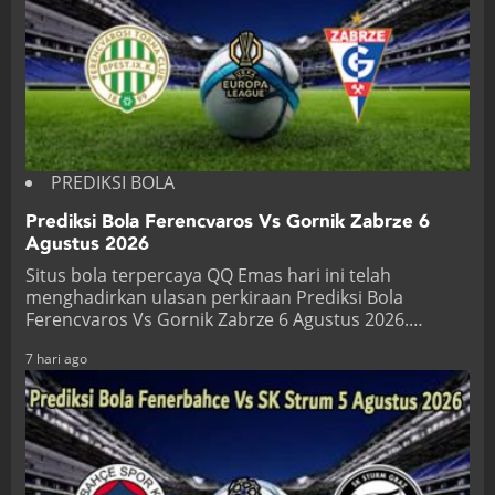
PREDIKSI BOLA
Prediksi Bola Ferencvaros Vs Gornik Zabrze 6
Agustus 2026
Situs bola terpercaya QQ Emas hari ini telah
menghadirkan ulasan perkiraan Prediksi Bola
Ferencvaros Vs Gornik Zabrze 6 Agustus 2026.…
7 hari ago