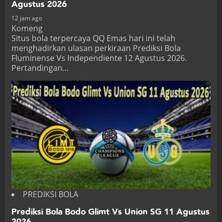
Agustus 2026
12 jam ago
Komeng
Situs bola terpercaya QQ Emas hari ini telah
menghadirkan ulasan perkiraan Prediksi Bola
Fluminense Vs Independiente 12 Agustus 2026.
Pertandingan…
PREDIKSI BOLA
Prediksi Bola Bodo Glimt Vs Union SG 11 Agustus
2026