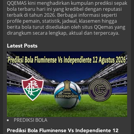
QQEMAS
kini menghadirkan kumpulan prediksi sepak
bola terbaru hari ini yang kredibel dengan reputasi
terbaik di tahun 2026. Berbagai informasi seperti
profile pemain, statistik, jadwal, klasemen hingga
berita bola turut disediakan oleh situs QQemas yang
dirangkum secara lengkap, aktual dan terpercaya.
Latest Posts
PREDIKSI BOLA
Prediksi Bola Fluminense Vs Independiente 12