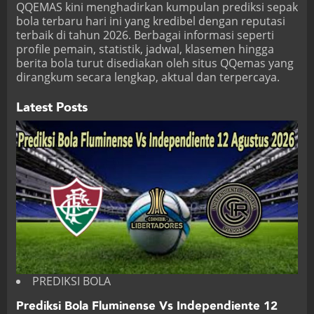
QQEMAS
kini menghadirkan kumpulan prediksi sepak
bola terbaru hari ini yang kredibel dengan reputasi
terbaik di tahun 2026. Berbagai informasi seperti
profile pemain, statistik, jadwal, klasemen hingga
berita bola turut disediakan oleh situs QQemas yang
dirangkum secara lengkap, aktual dan terpercaya.
Latest Posts
PREDIKSI BOLA
Prediksi Bola Fluminense Vs Independiente 12