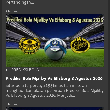
Pertandingan…
4 hari ago
PREDIKSI BOLA
Prediksi Bola Mjaliby Vs Elfsborg 8 Agustus 2026
Situs bola terpercaya QQ Emas hari ini telah
menghadirkan ulasan perkiraan Prediksi Bola Mjaliby
Vs Elfsborg 8 Agustus 2026. Menjadi…
5 hari ago