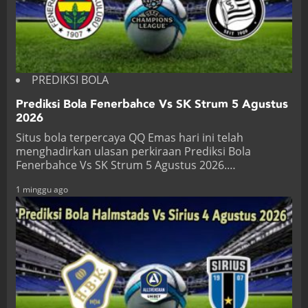
PREDIKSI BOLA
Prediksi Bola Fenerbahce Vs SK Strum 5 Agustus
2026
Situs bola terpercaya QQ Emas hari ini telah
menghadirkan ulasan perkiraan Prediksi Bola
Fenerbahce Vs SK Strum 5 Agustus 2026.…
1 minggu ago