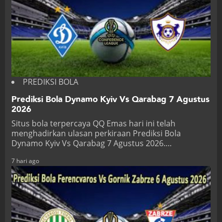
PREDIKSI BOLA
Prediksi Bola Dynamo Kyiv Vs Qarabag 7 Agustus
2026
Situs bola terpercaya QQ Emas hari ini telah
menghadirkan ulasan perkiraan Prediksi Bola
Dynamo Kyiv Vs Qarabag 7 Agustus 2026.…
7 hari ago