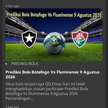
4 hari ago
PREDIKSI BOLA
Prediksi Bola Botafogo Vs Fluminense 9 Agustus
2026
Situs bola terpercaya QQ Emas hari ini telah
menghadirkan ulasan perkiraan Prediksi Bola
Botafogo Vs Fluminense 9 Agustus 2026.
Pertandingan…
5 hari ago