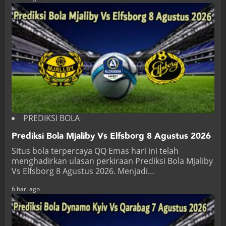
PREDIKSI BOLA
Prediksi Bola Mjaliby Vs Elfsborg 8 Agustus 2026
Situs bola terpercaya QQ Emas hari ini telah
menghadirkan ulasan perkiraan Prediksi Bola Mjaliby
Vs Elfsborg 8 Agustus 2026. Menjadi…
6 hari ago