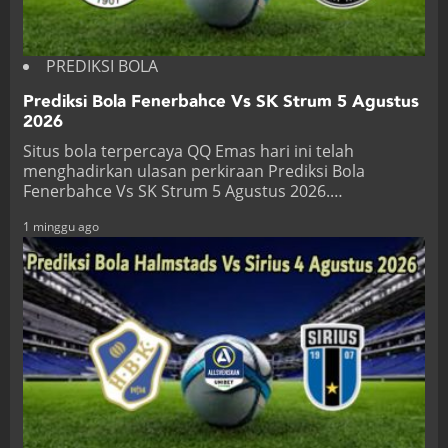
PREDIKSI BOLA
Prediksi Bola Fenerbahce Vs SK Strum 5 Agustus
2026
Situs bola terpercaya QQ Emas hari ini telah
menghadirkan ulasan perkiraan Prediksi Bola
Fenerbahce Vs SK Strum 5 Agustus 2026.…
1 minggu ago