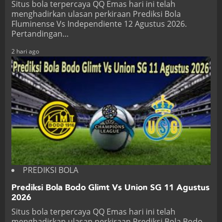
Situs bola terpercaya QQ Emas hari ini telah
menghadirkan ulasan perkiraan Prediksi Bola
Fluminense Vs Independiente 12 Agustus 2026.
Pertandingan…
2 hari ago
PREDIKSI BOLA
Prediksi Bola Bodo Glimt Vs Union SG 11 Agustus
2026
Situs bola terpercaya QQ Emas hari ini telah
menghadirkan ulasan perkiraan Prediksi Bola Bodo