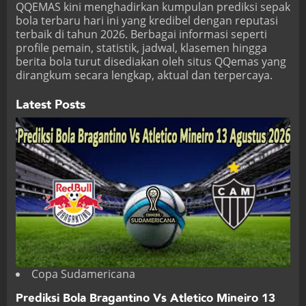
QQEMAS
kini menghadirkan kumpulan prediksi sepak
bola terbaru hari ini yang kredibel dengan reputasi
terbaik di tahun 2026. Berbagai informasi seperti
profile pemain, statistik, jadwal, klasemen hingga
berita bola turut disediakan oleh situs QQemas yang
dirangkum secara lengkap, aktual dan terpercaya.
Latest Posts
Copa Sudamericana
Prediksi Bola Bragantino Vs Atletico Mineiro 13