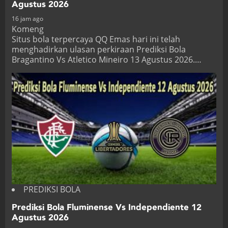
Agustus 2026
16 jam ago
Komeng
Situs bola terpercaya QQ Emas hari ini telah
menghadirkan ulasan perkiraan Prediksi Bola
Bragantino Vs Atletico Mineiro 13 Agustus 2026.…
PREDIKSI BOLA
Prediksi Bola Fluminense Vs Independiente 12
Agustus 2026