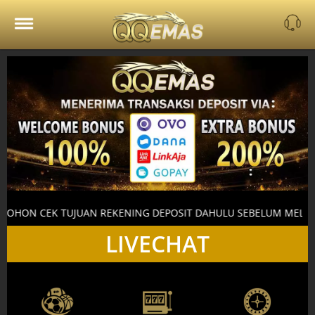
HOME
 TUJUAN REKENING DEPOSIT DAHULU SEBELUM MELAKUKAN TRANS
LIVECHAT