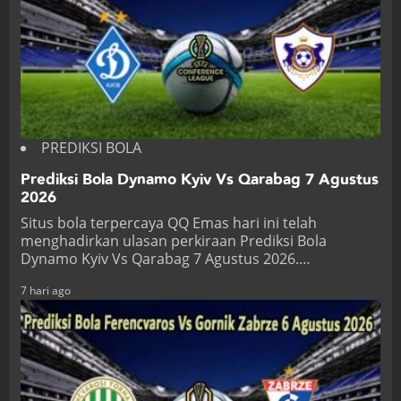
PREDIKSI BOLA
Prediksi Bola Dynamo Kyiv Vs Qarabag 7 Agustus
2026
Situs bola terpercaya QQ Emas hari ini telah
menghadirkan ulasan perkiraan Prediksi Bola
Dynamo Kyiv Vs Qarabag 7 Agustus 2026.…
7 hari ago