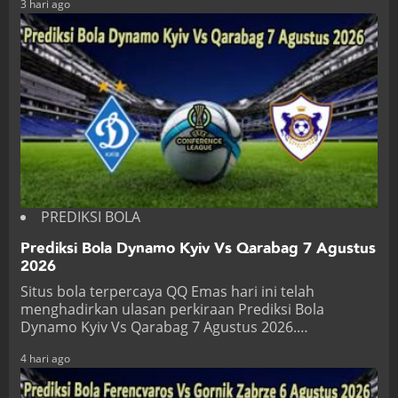
3 hari ago
PREDIKSI BOLA
Prediksi Bola Dynamo Kyiv Vs Qarabag 7 Agustus
2026
Situs bola terpercaya QQ Emas hari ini telah
menghadirkan ulasan perkiraan Prediksi Bola
Dynamo Kyiv Vs Qarabag 7 Agustus 2026.…
4 hari ago