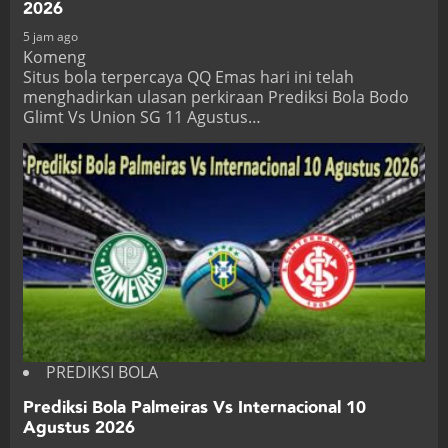
2026
5 jam ago
Komeng
Situs bola terpercaya QQ Emas hari ini telah
menghadirkan ulasan perkiraan Prediksi Bola Bodo
Glimt Vs Union SG 11 Agustus…
PREDIKSI BOLA
Prediksi Bola Palmeiras Vs Internacional 10
Agustus 2026