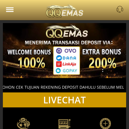
HOME
TUJUAN REKENING DEPOSIT DAHULU SEBELUM MELAKUKAN TRANS
LIVECHAT