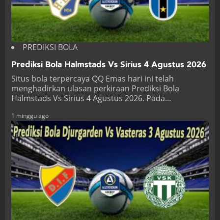
PREDIKSI BOLA
Prediksi Bola Halmstads Vs Sirius 4 Agustus 2026
Situs bola terpercaya QQ Emas hari ini telah
menghadirkan ulasan perkiraan Prediksi Bola
Halmstads Vs Sirius 4 Agustus 2026. Pada…
1 minggu ago