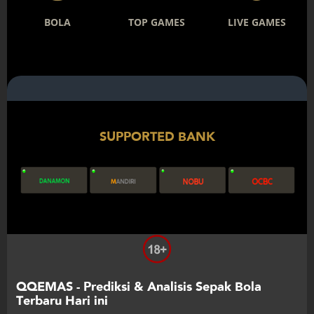
BOLA
TOP GAMES
LIVE GAMES
SUPPORTED BANK
QQEMAS - Prediksi & Analisis Sepak Bola
Terbaru Hari ini