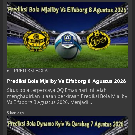
PREDIKSI BOLA
Prediksi Bola Mjaliby Vs Elfsborg 8 Agustus 2026
Situs bola terpercaya QQ Emas hari ini telah
menghadirkan ulasan perkiraan Prediksi Bola Mjaliby
Vs Elfsborg 8 Agustus 2026. Menjadi…
5 hari ago