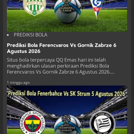
PREDIKSI BOLA
Prediksi Bola Ferencvaros Vs Gornik Zabrze 6
Agustus 2026
Situs bola terpercaya QQ Emas hari ini telah
menghadirkan ulasan perkiraan Prediksi Bola
Ferencvaros Vs Gornik Zabrze 6 Agustus 2026.…
1 minggu ago