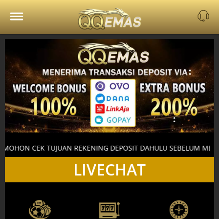
HOME
K TUJUAN REKENING DEPOSIT DAHULU SEBELUM MELAKUKAN TRAN
LIVECHAT