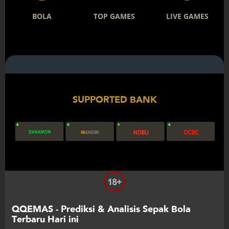
BOLA
TOP GAMES
LIVE GAMES
SUPPORTED BANK
QQEMAS - Prediksi & Analisis Sepak Bola
Terbaru Hari ini