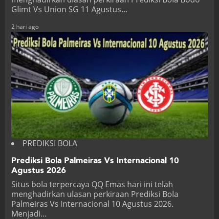
Glimt Vs Union SG 11 Agustus…
2 hari ago
PREDIKSI BOLA
Prediksi Bola Palmeiras Vs Internacional 10
Agustus 2026
Situs bola terpercaya QQ Emas hari ini telah
menghadirkan ulasan perkiraan Prediksi Bola
Palmeiras Vs Internacional 10 Agustus 2026.
Menjadi…