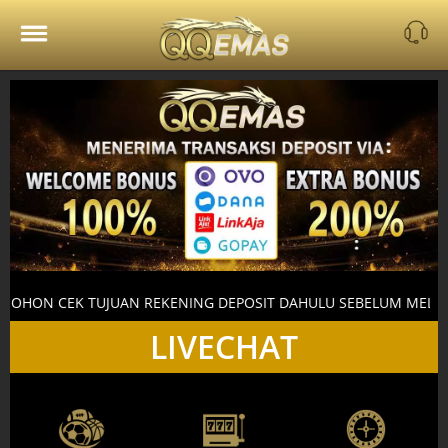
HOME
 TUJUAN REKENING DEPOSIT DAHULU SEBELUM MELAKUKAN TRAN
LIVECHAT