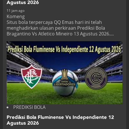
Agustus 2026
11 jam ago
Komeng
Situs bola terpercaya QQ Emas hari ini telah
menghadirkan ulasan perkiraan Prediksi Bola
Bragantino Vs Atletico Mineiro 13 Agustus 2026.…
PREDIKSI BOLA
Prediksi Bola Fluminense Vs Independiente 12
Agustus 2026