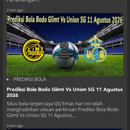
2 hari ago
PREDIKSI BOLA
Prediksi Bola Bodo Glimt Vs Union SG 11 Agustus
2026
Situs bola terpercaya QQ Emas hari ini telah
menghadirkan ulasan perkiraan Prediksi Bola Bodo
Glimt Vs Union SG 11 Agustus…
3 hari ago