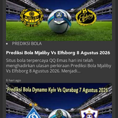
PREDIKSI BOLA
Prediksi Bola Mjaliby Vs Elfsborg 8 Agustus 2026
Situs bola terpercaya QQ Emas hari ini telah
menghadirkan ulasan perkiraan Prediksi Bola Mjaliby
Vs Elfsborg 8 Agustus 2026. Menjadi…
6 hari ago