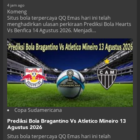
4 jam ago
Komeng
Situs bola terpercaya QQ Emas hari ini telah
menghadirkan ulasan perkiraan Prediksi Bola Hearts
Vs Benfica 14 Agustus 2026. Menjadi…
Copa Sudamericana
Prediksi Bola Bragantino Vs Atletico Mineiro 13
Agustus 2026
Situs bola terpercaya QQ Emas hari ini telah