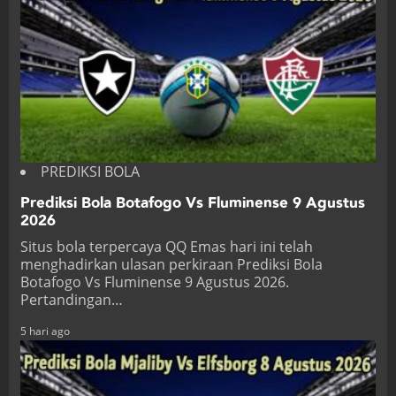
PREDIKSI BOLA
Prediksi Bola Botafogo Vs Fluminense 9 Agustus
2026
Situs bola terpercaya QQ Emas hari ini telah
menghadirkan ulasan perkiraan Prediksi Bola
Botafogo Vs Fluminense 9 Agustus 2026.
Pertandingan…
5 hari ago