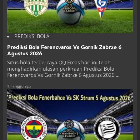
PREDIKSI BOLA
Prediksi Bola Ferencvaros Vs Gornik Zabrze 6
Agustus 2026
Situs bola terpercaya QQ Emas hari ini telah
menghadirkan ulasan perkiraan Prediksi Bola
Ferencvaros Vs Gornik Zabrze 6 Agustus 2026.…
1 minggu ago