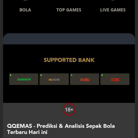
BOLA
TOP GAMES
LIVE GAMES
SUPPORTED BANK
QQEMAS - Prediksi & Analisis Sepak Bola
Terbaru Hari ini