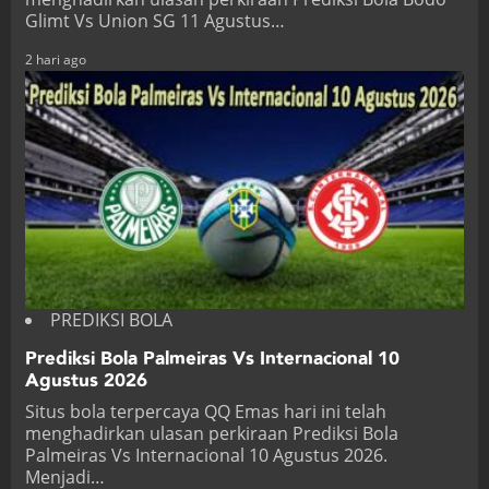
Glimt Vs Union SG 11 Agustus…
2 hari ago
PREDIKSI BOLA
Prediksi Bola Palmeiras Vs Internacional 10
Agustus 2026
Situs bola terpercaya QQ Emas hari ini telah
menghadirkan ulasan perkiraan Prediksi Bola
Palmeiras Vs Internacional 10 Agustus 2026.
Menjadi…