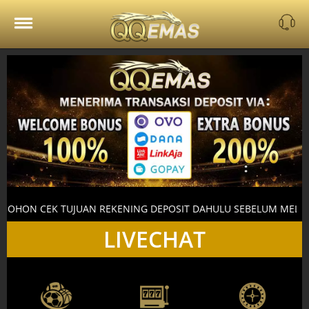
HOME
 TUJUAN REKENING DEPOSIT DAHULU SEBELUM MELAKUKAN TRAN
LIVECHAT