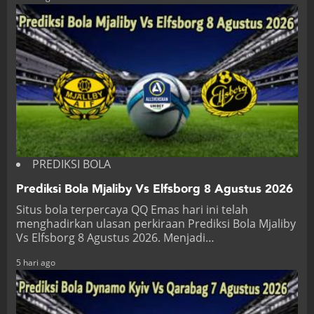
PREDIKSI BOLA
Prediksi Bola Mjaliby Vs Elfsborg 8 Agustus 2026
Situs bola terpercaya QQ Emas hari ini telah
menghadirkan ulasan perkiraan Prediksi Bola Mjaliby
Vs Elfsborg 8 Agustus 2026. Menjadi…
5 hari ago