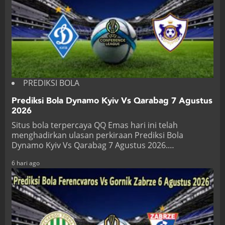
PREDIKSI BOLA
Prediksi Bola Dynamo Kyiv Vs Qarabag 7 Agustus
2026
Situs bola terpercaya QQ Emas hari ini telah
menghadirkan ulasan perkiraan Prediksi Bola
Dynamo Kyiv Vs Qarabag 7 Agustus 2026.…
6 hari ago