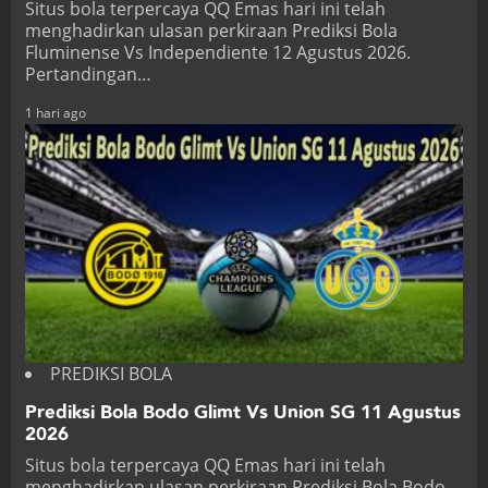
Situs bola terpercaya QQ Emas hari ini telah
menghadirkan ulasan perkiraan Prediksi Bola
Fluminense Vs Independiente 12 Agustus 2026.
Pertandingan…
1 hari ago
PREDIKSI BOLA
Prediksi Bola Bodo Glimt Vs Union SG 11 Agustus
2026
Situs bola terpercaya QQ Emas hari ini telah
menghadirkan ulasan perkiraan Prediksi Bola Bodo