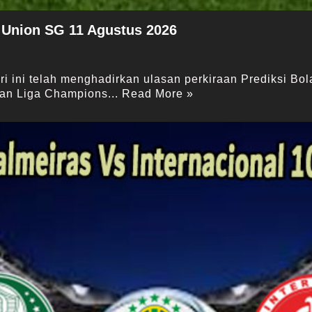
 Union SG 11 Agustus 2026
ri ini telah menghadirkan ulasan perkiraan Prediksi Bo
gan Liga Champions...
Read More »