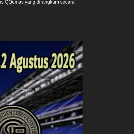
h situs QQemas yang dirangkum secara