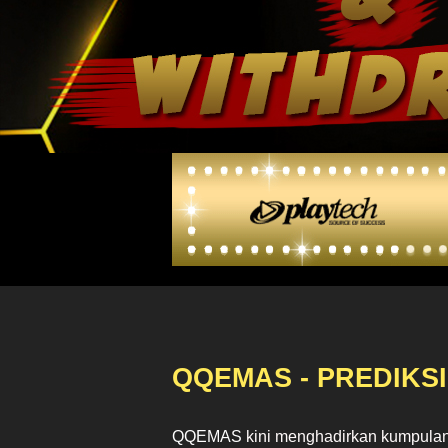
QQEMAS - PREDIKSI
QQEMAS
kini menghadirkan kumpulan p