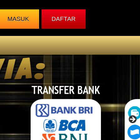
MASUK
DAFTAR