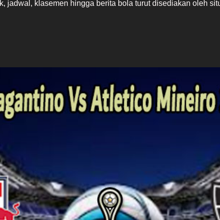
istik, jadwal, klasemen hingga berita bola turut disediakan ole