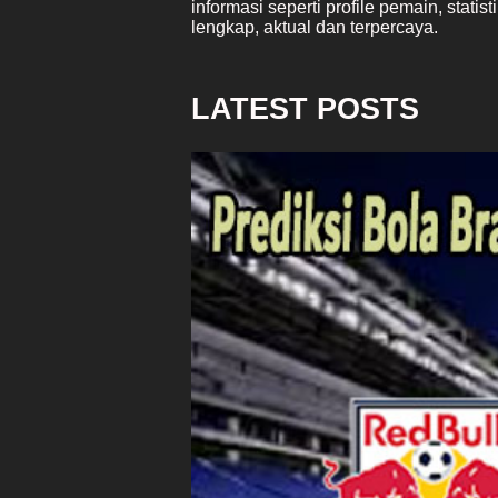
informasi seperti profile pemain, stat
lengkap, aktual dan terpercaya.
LATEST POSTS