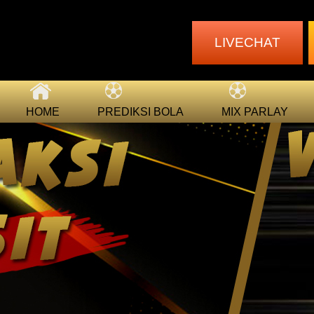
LIVECHAT
HOME
PREDIKSI BOLA
MIX PARLAY