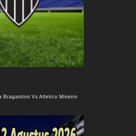
 Bragantino Vs Atletico Mineiro