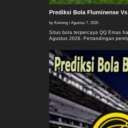
Prediksi Bola Fluminense Vs
by
Komeng
/
Agustus 7, 2026
Situs bola terpercaya QQ Emas ha
Agustus 2026. Pertandingan penti