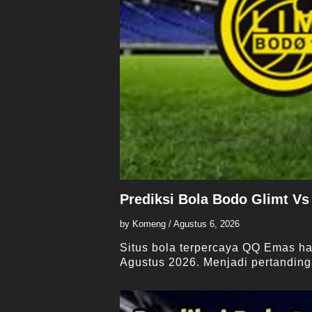
Prediksi Bola Bodo Glimt Vs
by
Komeng
/
Agustus 6, 2026
Situs bola terpercaya QQ Emas ha
Agustus 2026. Menjadi pertandin