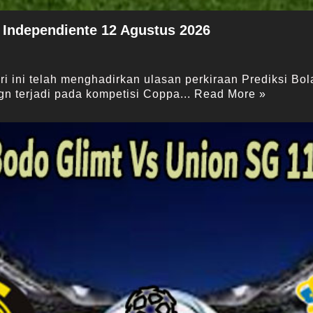
 Independiente 12 Agustus 2026
ri ini telah menghadirkan ulasan perkiraan Prediksi Bo
gn terjadi pada kompetisi Coppa...
Read More »