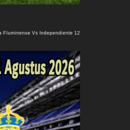
la Fluminense Vs Independiente 12