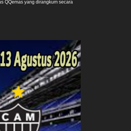
h situs QQemas yang dirangkum secara