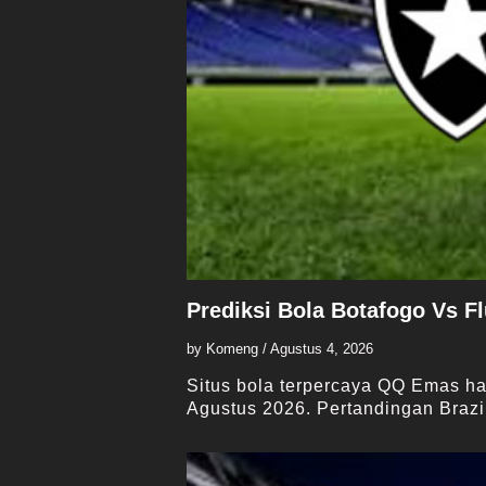
Prediksi Bola Botafogo Vs F
by
Komeng
/
Agustus 4, 2026
Situs bola terpercaya QQ Emas ha
Agustus 2026. Pertandingan Brazil