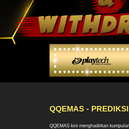
QQEMAS - PREDIKSI
QQEMAS
kini menghadirkan kumpulan p