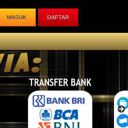
MASUK
DAFTAR