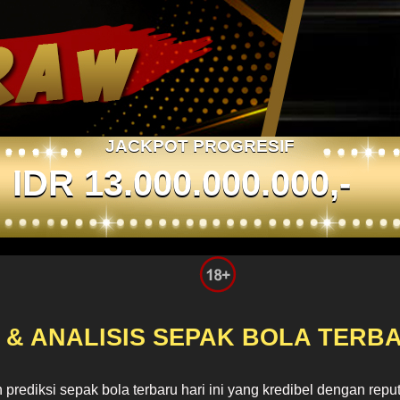
JACKPOT PROGRESIF
IDR 13.000.000.000,-
 & ANALISIS SEPAK BOLA TERBA
rediksi sepak bola terbaru hari ini yang kredibel dengan reput