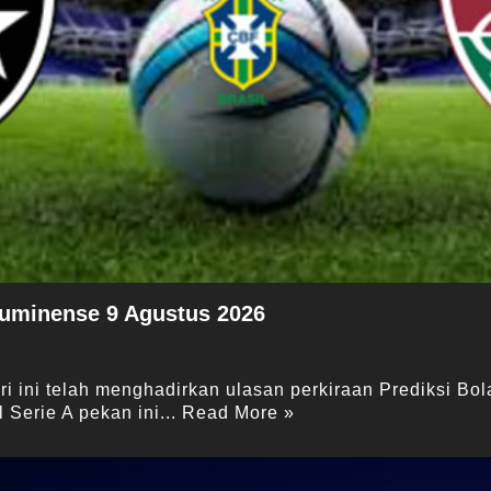
luminense 9 Agustus 2026
ri ini telah menghadirkan ulasan perkiraan Prediksi Bo
 Serie A pekan ini...
Read More »