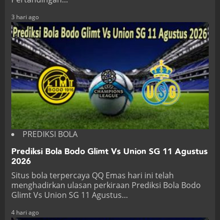
3 hari ago
PREDIKSI BOLA
Prediksi Bola Bodo Glimt Vs Union SG 11 Agustus
2026
Situs bola terpercaya QQ Emas hari ini telah
menghadirkan ulasan perkiraan Prediksi Bola Bodo
Glimt Vs Union SG 11 Agustus…
4 hari ago