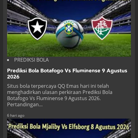
PREDIKSI BOLA
Prediksi Bola Botafogo Vs Fluminense 9 Agustus
2026
Situs bola terpercaya QQ Emas hari ini telah
menghadirkan ulasan perkiraan Prediksi Bola
Botafogo Vs Fluminense 9 Agustus 2026.
Pertandingan…
6 hari ago