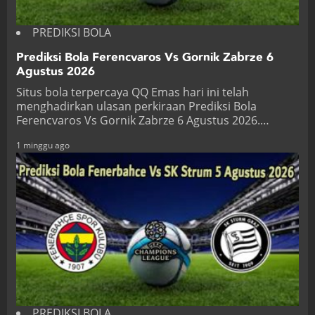
PREDIKSI BOLA
Prediksi Bola Ferencvaros Vs Gornik Zabrze 6
Agustus 2026
Situs bola terpercaya QQ Emas hari ini telah
menghadirkan ulasan perkiraan Prediksi Bola
Ferencvaros Vs Gornik Zabrze 6 Agustus 2026.…
1 minggu ago
PREDIKSI BOLA