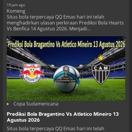
19 jam ago
Komeng
Situs bola terpercaya QQ Emas hari ini telah
menghadirkan ulasan perkiraan Prediksi Bola Hearts
Vs Benfica 14 Agustus 2026. Menjadi…
Copa Sudamericana
Prediksi Bola Bragantino Vs Atletico Mineiro 13
Agustus 2026
Situs bola terpercaya QQ Emas hari ini telah