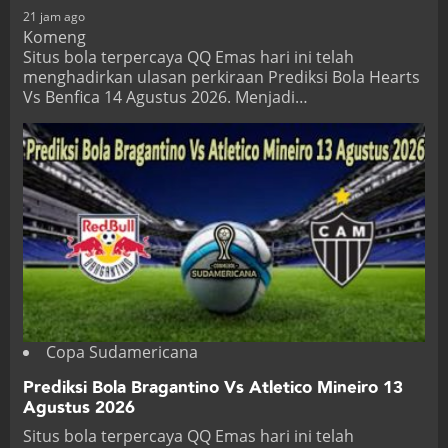
21 jam ago
Komeng
Situs bola terpercaya QQ Emas hari ini telah
menghadirkan ulasan perkiraan Prediksi Bola Hearts
Vs Benfica 14 Agustus 2026. Menjadi…
Copa Sudamericana
Prediksi Bola Bragantino Vs Atletico Mineiro 13
Agustus 2026
Situs bola terpercaya QQ Emas hari ini telah