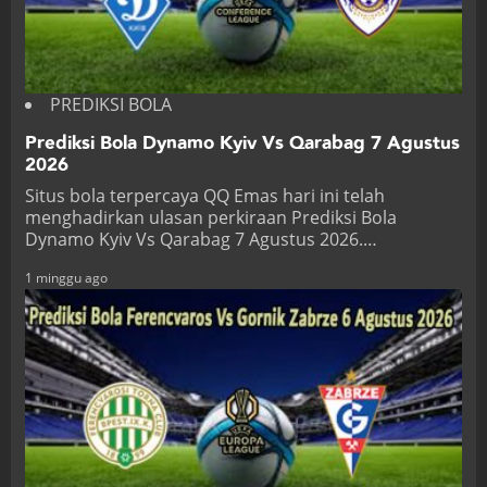
PREDIKSI BOLA
Prediksi Bola Dynamo Kyiv Vs Qarabag 7 Agustus
2026
Situs bola terpercaya QQ Emas hari ini telah
menghadirkan ulasan perkiraan Prediksi Bola
Dynamo Kyiv Vs Qarabag 7 Agustus 2026.…
1 minggu ago