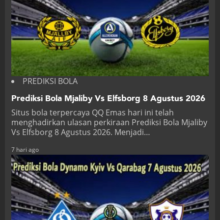
PREDIKSI BOLA
Prediksi Bola Mjaliby Vs Elfsborg 8 Agustus 2026
Situs bola terpercaya QQ Emas hari ini telah
menghadirkan ulasan perkiraan Prediksi Bola Mjaliby
Vs Elfsborg 8 Agustus 2026. Menjadi…
7 hari ago