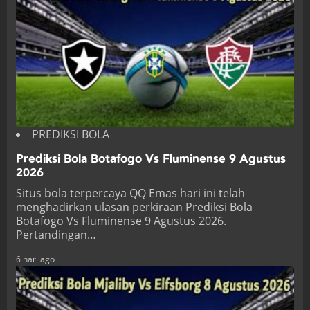
PREDIKSI BOLA
Prediksi Bola Botafogo Vs Fluminense 9 Agustus
2026
Situs bola terpercaya QQ Emas hari ini telah
menghadirkan ulasan perkiraan Prediksi Bola
Botafogo Vs Fluminense 9 Agustus 2026.
Pertandingan…
6 hari ago