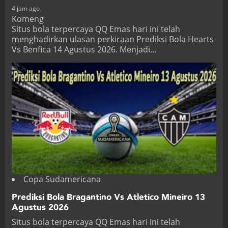
4 jam ago
Komeng
Situs bola terpercaya QQ Emas hari ini telah
menghadirkan ulasan perkiraan Prediksi Bola Hearts
Vs Benfica 14 Agustus 2026. Menjadi…
Copa Sudamericana
Prediksi Bola Bragantino Vs Atletico Mineiro 13
Agustus 2026
Situs bola terpercaya QQ Emas hari ini telah