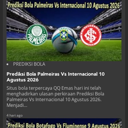
PREDIKSI BOLA
Prediksi Bola Palmeiras Vs Internacional 10
Agustus 2026
Situs bola terpercaya QQ Emas hari ini telah
menghadirkan ulasan perkiraan Prediksi Bola
Palmeiras Vs Internacional 10 Agustus 2026.
Menjadi…
4 hari ago