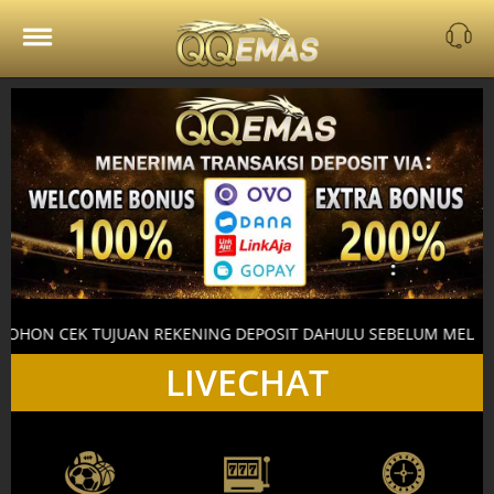
HOME
TUJUAN REKENING DEPOSIT DAHULU SEBELUM MELAKUKAN TRANSF
LIVECHAT