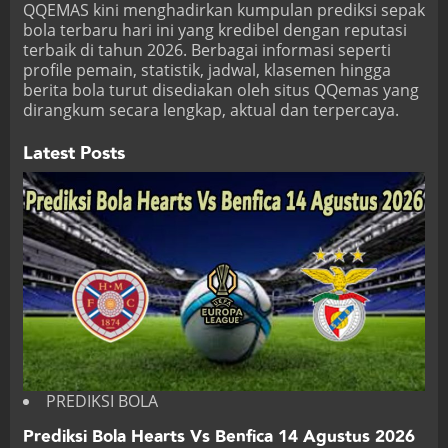
QQEMAS
kini menghadirkan kumpulan prediksi sepak
bola terbaru hari ini yang kredibel dengan reputasi
terbaik di tahun 2026. Berbagai informasi seperti
profile pemain, statistik, jadwal, klasemen hingga
berita bola turut disediakan oleh situs QQemas yang
dirangkum secara lengkap, aktual dan terpercaya.
Latest Posts
PREDIKSI BOLA
Prediksi Bola Hearts Vs Benfica 14 Agustus 2026