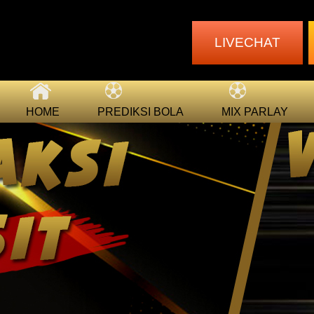
LIVECHAT
HOME
PREDIKSI BOLA
MIX PARLAY