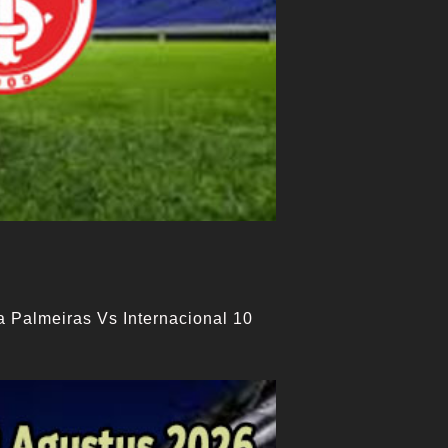
a Palmeiras Vs Internacional 10