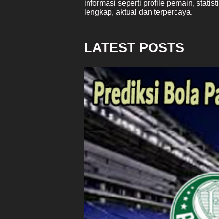
informasi seperti profile pemain, stat
lengkap, aktual dan terpercaya.
LATEST POSTS