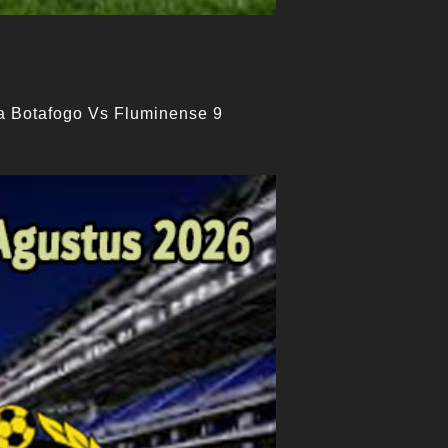
la Botafogo Vs Fluminense 9