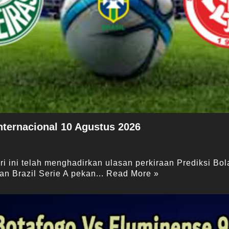
nternacional 10 Agustus 2026
i ini telah menghadirkan ulasan perkiraan Prediksi Bol
n Brazil Serie A pekan...
Read More »