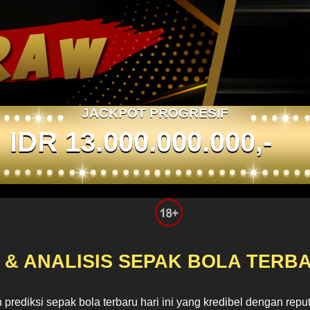
JACKPOT PROGRESIF
IDR 13.000.000.000,-
 & ANALISIS SEPAK BOLA TERBA
rediksi sepak bola terbaru hari ini yang kredibel dengan reput