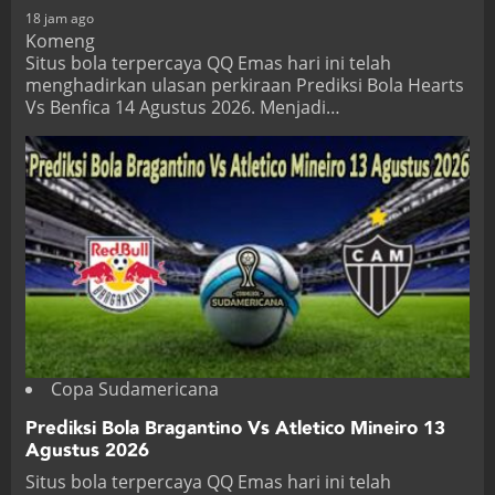
18 jam ago
Komeng
Situs bola terpercaya QQ Emas hari ini telah
menghadirkan ulasan perkiraan Prediksi Bola Hearts
Vs Benfica 14 Agustus 2026. Menjadi…
Copa Sudamericana
Prediksi Bola Bragantino Vs Atletico Mineiro 13
Agustus 2026
Situs bola terpercaya QQ Emas hari ini telah