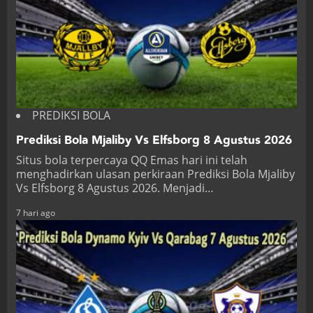
PREDIKSI BOLA
Prediksi Bola Mjaliby Vs Elfsborg 8 Agustus 2026
Situs bola terpercaya QQ Emas hari ini telah
menghadirkan ulasan perkiraan Prediksi Bola Mjaliby
Vs Elfsborg 8 Agustus 2026. Menjadi…
7 hari ago