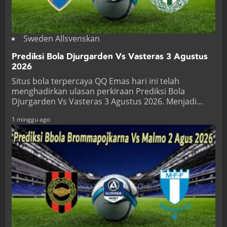
Sweden Allsvenskan
Prediksi Bola Djurgarden Vs Vasteras 3 Agustus
2026
Situs bola terpercaya QQ Emas hari ini telah
menghadirkan ulasan perkiraan Prediksi Bola
Djurgarden Vs Vasteras 3 Agustus 2026. Menjadi…
1 minggu ago