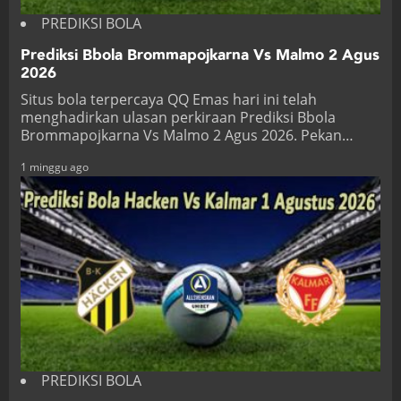
PREDIKSI BOLA
Prediksi Bbola Brommapojkarna Vs Malmo 2 Agus
2026
Situs bola terpercaya QQ Emas hari ini telah
menghadirkan ulasan perkiraan Prediksi Bbola
Brommapojkarna Vs Malmo 2 Agus 2026. Pekan…
1 minggu ago
PREDIKSI BOLA