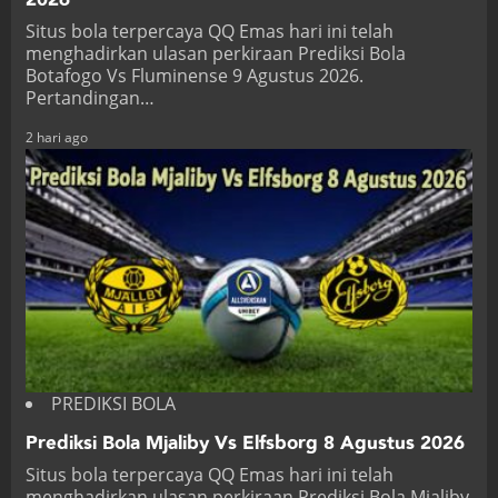
Situs bola terpercaya QQ Emas hari ini telah
menghadirkan ulasan perkiraan Prediksi Bola
Botafogo Vs Fluminense 9 Agustus 2026.
Pertandingan…
2 hari ago
PREDIKSI BOLA
Prediksi Bola Mjaliby Vs Elfsborg 8 Agustus 2026
Situs bola terpercaya QQ Emas hari ini telah
menghadirkan ulasan perkiraan Prediksi Bola Mjaliby