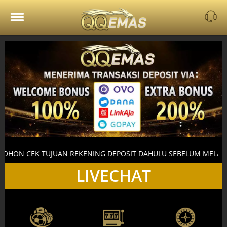
HOME
TUJUAN REKENING DEPOSIT DAHULU SEBELUM MELAKUKAN TRANS
LIVECHAT