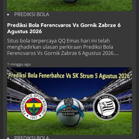
PREDIKSI BOLA
Prediksi Bola Ferencvaros Vs Gornik Zabrze 6
Agustus 2026
Situs bola terpercaya QQ Emas hari ini telah
menghadirkan ulasan perkiraan Prediksi Bola
Ferencvaros Vs Gornik Zabrze 6 Agustus 2026.…
1 minggu ago
PREDIKSI BOLA