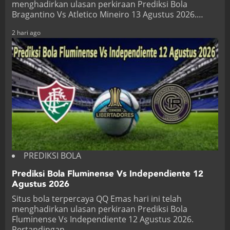
menghadirkan ulasan perkiraan Prediksi Bola
Bragantino Vs Atletico Mineiro 13 Agustus 2026.…
2 hari ago
PREDIKSI BOLA
Prediksi Bola Fluminense Vs Independiente 12
Agustus 2026
Situs bola terpercaya QQ Emas hari ini telah
menghadirkan ulasan perkiraan Prediksi Bola
Fluminense Vs Independiente 12 Agustus 2026.
Pertandingan…