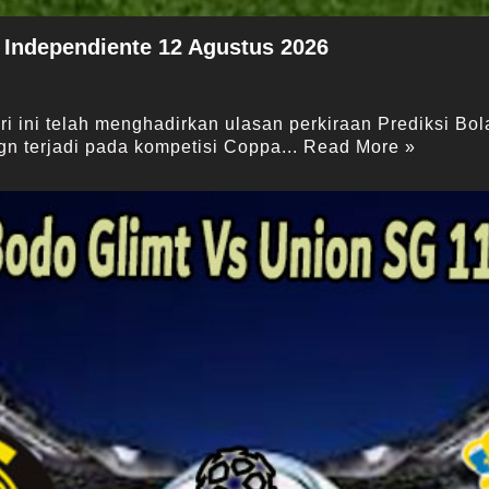
 Independiente 12 Agustus 2026
ri ini telah menghadirkan ulasan perkiraan Prediksi Bo
gn terjadi pada kompetisi Coppa...
Read More »