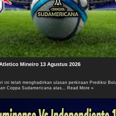
Atletico Mineiro 13 Agustus 2026
i ini telah menghadirkan ulasan perkiraan Prediksi Bola
gan Coppa Sudamericana atas...
Read More »