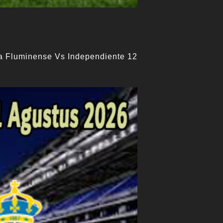
la Fluminense Vs Independiente 12