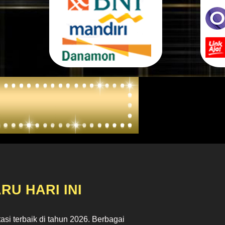
RU HARI INI
asi terbaik di tahun 2026. Berbagai