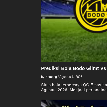
Prediksi Bola Bodo Glimt Vs
by
Komeng
/
Agustus 6, 2026
Situs bola terpercaya QQ Emas ha
Agustus 2026. Menjadi pertandin