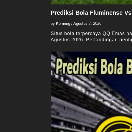
Prediksi Bola Fluminense Vs
by
Komeng
/
Agustus 7, 2026
Situs bola terpercaya QQ Emas ha
Agustus 2026. Pertandingan penti