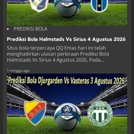
PREDIKSI BOLA
Prediksi Bola Halmstads Vs Sirius 4 Agustus 2026
Situs bola terpercaya QQ Emas hari ini telah
menghadirkan ulasan perkiraan Prediksi Bola
Halmstads Vs Sirius 4 Agustus 2026. Pada…
1 minggu ago