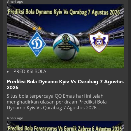
3 hari ago
PREDIKSI BOLA
Prediksi Bola Dynamo Kyiv Vs Qarabag 7 Agustus
2026
Situs bola terpercaya QQ Emas hari ini telah
menghadirkan ulasan perkiraan Prediksi Bola
Dynamo Kyiv Vs Qarabag 7 Agustus 2026.…
4 hari ago