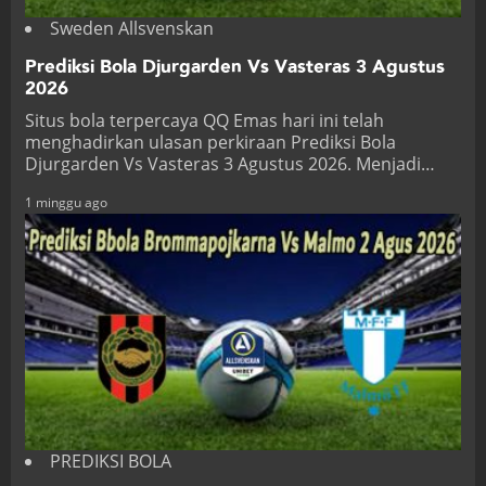
Sweden Allsvenskan
Prediksi Bola Djurgarden Vs Vasteras 3 Agustus
2026
Situs bola terpercaya QQ Emas hari ini telah
menghadirkan ulasan perkiraan Prediksi Bola
Djurgarden Vs Vasteras 3 Agustus 2026. Menjadi…
1 minggu ago
PREDIKSI BOLA