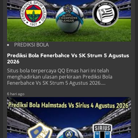
PREDIKSI BOLA
Prediksi Bola Fenerbahce Vs SK Strum 5 Agustus
2026
Situs bola terpercaya QQ Emas hari ini telah
menghadirkan ulasan perkiraan Prediksi Bola
Fenerbahce Vs SK Strum 5 Agustus 2026.…
6 hari ago