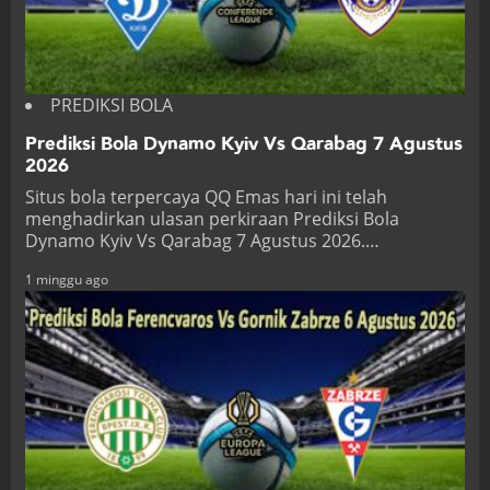
PREDIKSI BOLA
Prediksi Bola Dynamo Kyiv Vs Qarabag 7 Agustus
2026
Situs bola terpercaya QQ Emas hari ini telah
menghadirkan ulasan perkiraan Prediksi Bola
Dynamo Kyiv Vs Qarabag 7 Agustus 2026.…
1 minggu ago