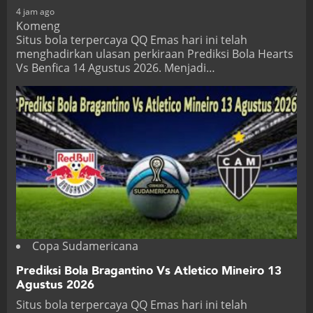
4 jam ago
Komeng
Situs bola terpercaya QQ Emas hari ini telah
menghadirkan ulasan perkiraan Prediksi Bola Hearts
Vs Benfica 14 Agustus 2026. Menjadi…
Copa Sudamericana
Prediksi Bola Bragantino Vs Atletico Mineiro 13
Agustus 2026
Situs bola terpercaya QQ Emas hari ini telah