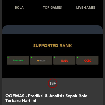
BOLA
TOP GAMES
LIVE GAMES
SUPPORTED BANK
QQEMAS - Prediksi & Analisis Sepak Bola
Terbaru Hari ini