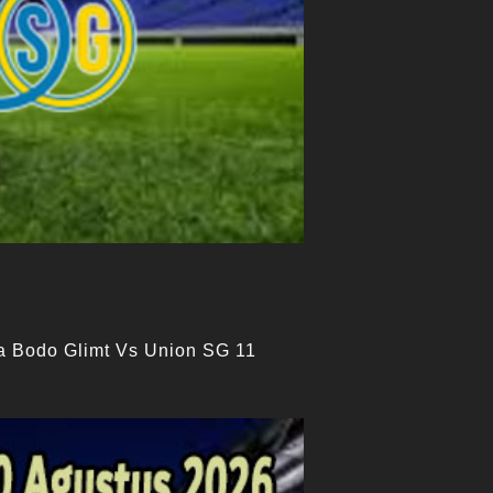
la Bodo Glimt Vs Union SG 11