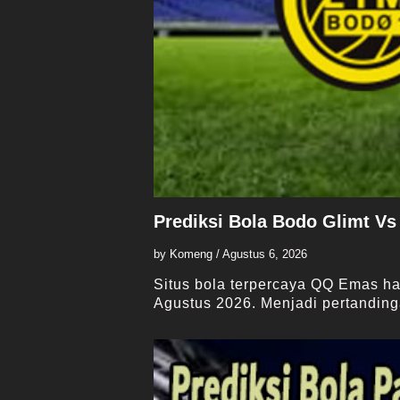
Prediksi Bola Bodo Glimt Vs
by
Komeng
/
Agustus 6, 2026
Situs bola terpercaya QQ Emas ha
Agustus 2026. Menjadi pertandin