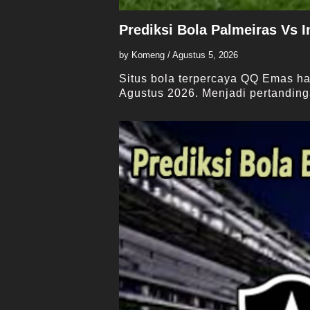
Prediksi Bola Palmeiras Vs I
by
Komeng
/
Agustus 5, 2026
Situs bola terpercaya QQ Emas har
Agustus 2026. Menjadi pertandinga