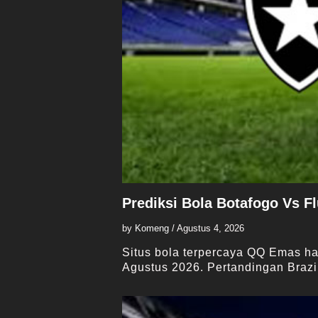
Prediksi Bola Botafogo Vs F
by
Komeng
/
Agustus 4, 2026
Situs bola terpercaya QQ Emas ha
Agustus 2026. Pertandingan Brazil