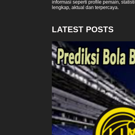
informasi seperti profile pemain, stat
lengkap, aktual dan terpercaya.
LATEST POSTS