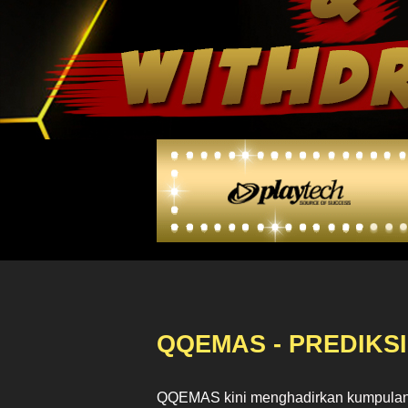
QQEMAS - PREDIKSI
QQEMAS
kini menghadirkan kumpulan p