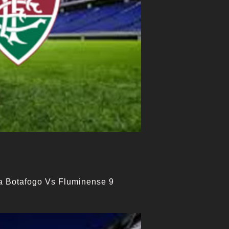
la Botafogo Vs Fluminense 9