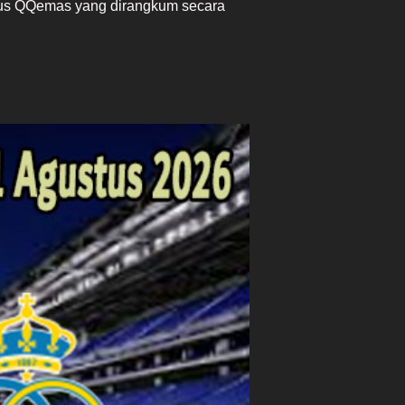
h situs QQemas yang dirangkum secara