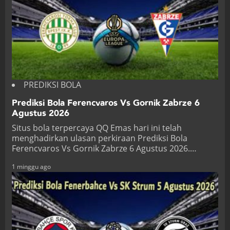
PREDIKSI BOLA
Prediksi Bola Ferencvaros Vs Gornik Zabrze 6
Agustus 2026
Situs bola terpercaya QQ Emas hari ini telah
menghadirkan ulasan perkiraan Prediksi Bola
Ferencvaros Vs Gornik Zabrze 6 Agustus 2026.…
1 minggu ago