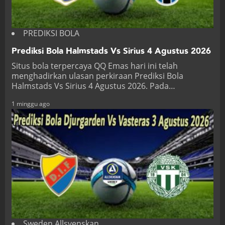
PREDIKSI BOLA
Prediksi Bola Halmstads Vs Sirius 4 Agustus 2026
Situs bola terpercaya QQ Emas hari ini telah
menghadirkan ulasan perkiraan Prediksi Bola
Halmstads Vs Sirius 4 Agustus 2026. Pada…
1 minggu ago
Sweden Allsvenskan