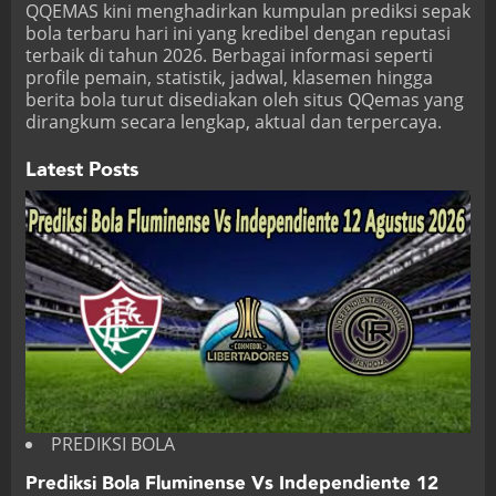
QQEMAS
kini menghadirkan kumpulan prediksi sepak
bola terbaru hari ini yang kredibel dengan reputasi
terbaik di tahun 2026. Berbagai informasi seperti
profile pemain, statistik, jadwal, klasemen hingga
berita bola turut disediakan oleh situs QQemas yang
dirangkum secara lengkap, aktual dan terpercaya.
Latest Posts
PREDIKSI BOLA
Prediksi Bola Fluminense Vs Independiente 12