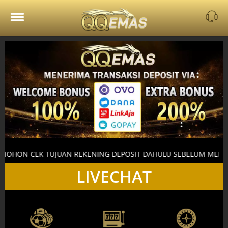
HOME
 TUJUAN REKENING DEPOSIT DAHULU SEBELUM MELAKUKAN TRANS
LIVECHAT