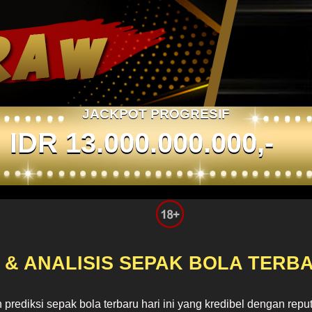
JACKPOT PROGRESIF
IDR 13.000.000.000,-
 & ANALISIS SEPAK BOLA TERBA
rediksi sepak bola terbaru hari ini yang kredibel dengan reput