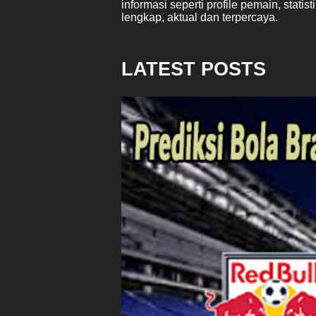
informasi seperti profile pemain, stat
lengkap, aktual dan terpercaya.
LATEST POSTS