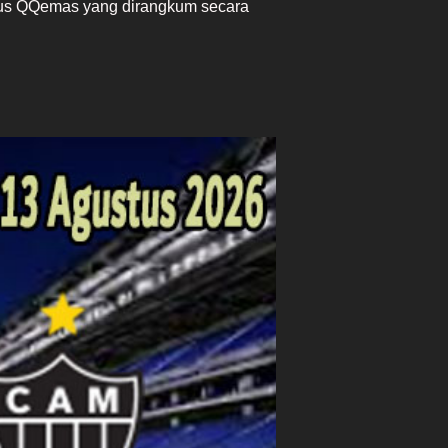
h situs QQemas yang dirangkum secara