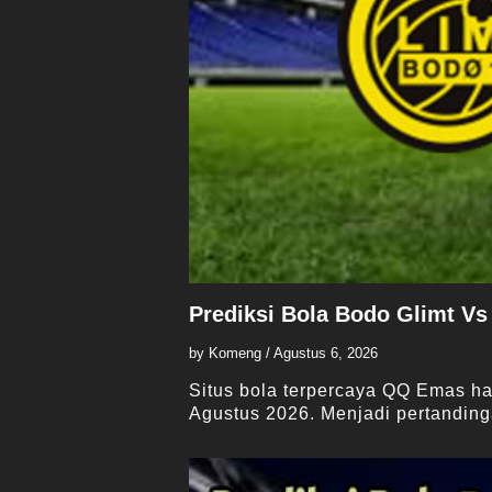
Prediksi Bola Bodo Glimt Vs
by
Komeng
/
Agustus 6, 2026
Situs bola terpercaya QQ Emas ha
Agustus 2026. Menjadi pertandin