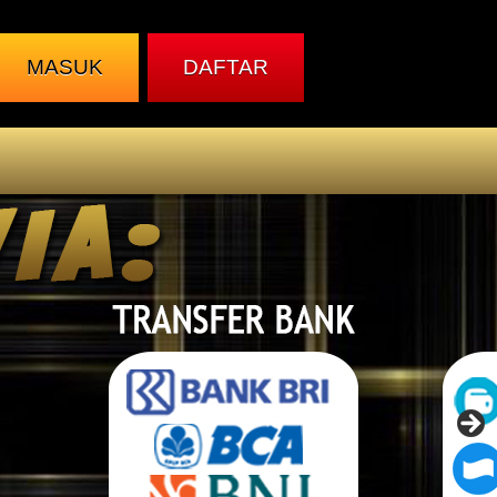
MASUK
DAFTAR