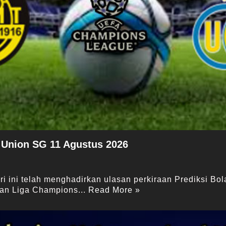
 Union SG 11 Agustus 2026
ri ini telah menghadirkan ulasan perkiraan Prediksi Bo
gan Liga Champions...
Read More »