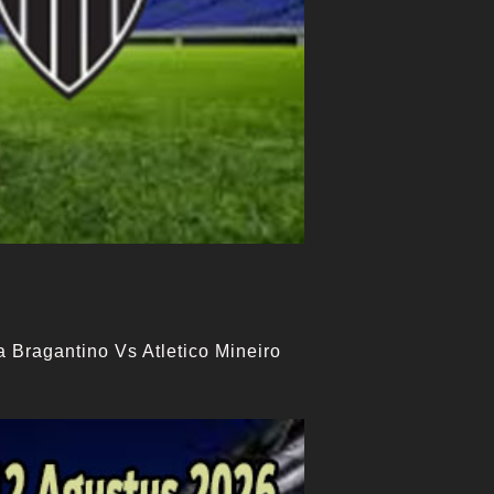
 Bragantino Vs Atletico Mineiro