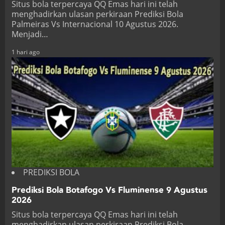
Situs bola terpercaya QQ Emas hari ini telah
menghadirkan ulasan perkiraan Prediksi Bola
Palmeiras Vs Internacional 10 Agustus 2026.
Menjadi…
1 hari ago
PREDIKSI BOLA
Prediksi Bola Botafogo Vs Fluminense 9 Agustus
2026
Situs bola terpercaya QQ Emas hari ini telah
menghadirkan ulasan perkiraan Prediksi Bola