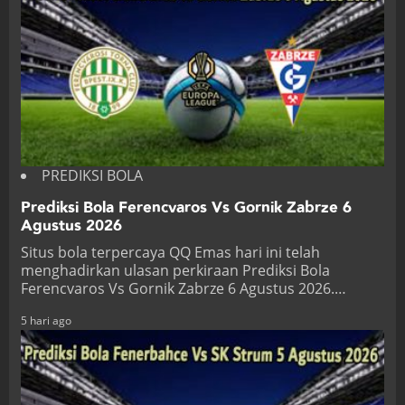
PREDIKSI BOLA
Prediksi Bola Ferencvaros Vs Gornik Zabrze 6
Agustus 2026
Situs bola terpercaya QQ Emas hari ini telah
menghadirkan ulasan perkiraan Prediksi Bola
Ferencvaros Vs Gornik Zabrze 6 Agustus 2026.…
5 hari ago