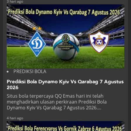
3 hari ago
PREDIKSI BOLA
Prediksi Bola Dynamo Kyiv Vs Qarabag 7 Agustus
2026
Situs bola terpercaya QQ Emas hari ini telah
menghadirkan ulasan perkiraan Prediksi Bola
Dynamo Kyiv Vs Qarabag 7 Agustus 2026.…
4 hari ago