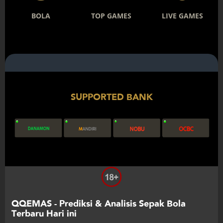
BOLA
TOP GAMES
LIVE GAMES
SUPPORTED BANK
QQEMAS - Prediksi & Analisis Sepak Bola
Terbaru Hari ini