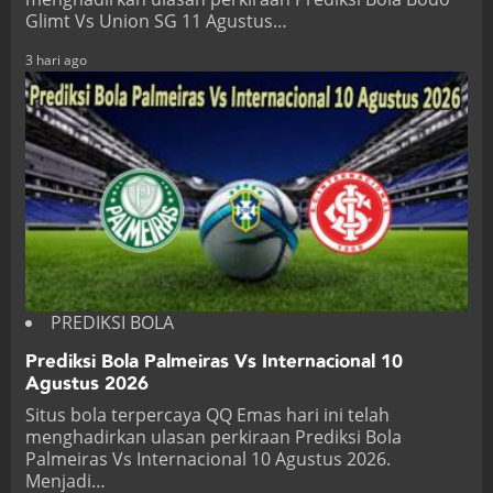
Glimt Vs Union SG 11 Agustus…
3 hari ago
PREDIKSI BOLA
Prediksi Bola Palmeiras Vs Internacional 10
Agustus 2026
Situs bola terpercaya QQ Emas hari ini telah
menghadirkan ulasan perkiraan Prediksi Bola
Palmeiras Vs Internacional 10 Agustus 2026.
Menjadi…