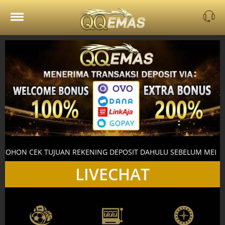
HOME
 TUJUAN REKENING DEPOSIT DAHULU SEBELUM MELAKUKAN TRANS
LIVECHAT