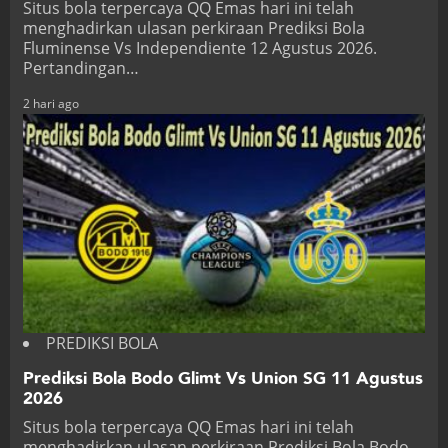
Situs bola terpercaya QQ Emas hari ini telah
menghadirkan ulasan perkiraan Prediksi Bola
Fluminense Vs Independiente 12 Agustus 2026.
Pertandingan…
2 hari ago
PREDIKSI BOLA
Prediksi Bola Bodo Glimt Vs Union SG 11 Agustus
2026
Situs bola terpercaya QQ Emas hari ini telah
menghadirkan ulasan perkiraan Prediksi Bola Bodo