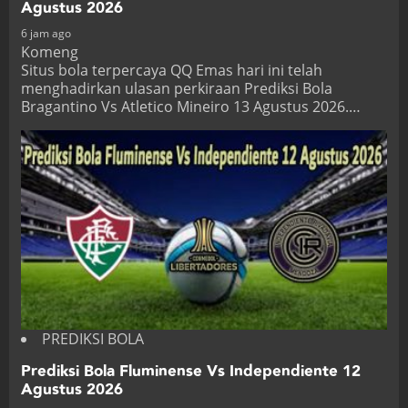
Agustus 2026
6 jam ago
Komeng
Situs bola terpercaya QQ Emas hari ini telah
menghadirkan ulasan perkiraan Prediksi Bola
Bragantino Vs Atletico Mineiro 13 Agustus 2026.…
PREDIKSI BOLA
Prediksi Bola Fluminense Vs Independiente 12
Agustus 2026