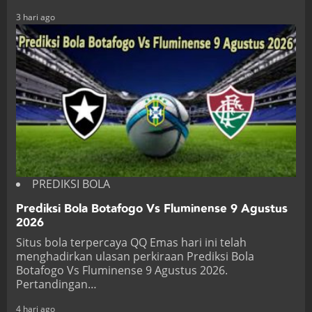
3 hari ago
PREDIKSI BOLA
Prediksi Bola Botafogo Vs Fluminense 9 Agustus
2026
Situs bola terpercaya QQ Emas hari ini telah
menghadirkan ulasan perkiraan Prediksi Bola
Botafogo Vs Fluminense 9 Agustus 2026.
Pertandingan…
4 hari ago