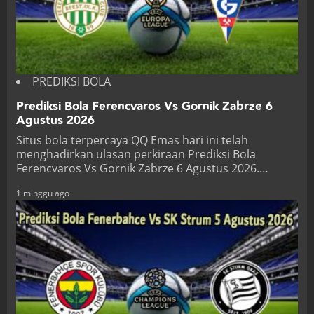
PREDIKSI BOLA
Prediksi Bola Ferencvaros Vs Gornik Zabrze 6
Agustus 2026
Situs bola terpercaya QQ Emas hari ini telah
menghadirkan ulasan perkiraan Prediksi Bola
Ferencvaros Vs Gornik Zabrze 6 Agustus 2026.…
1 minggu ago