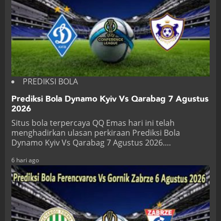
PREDIKSI BOLA
Prediksi Bola Dynamo Kyiv Vs Qarabag 7 Agustus
2026
Situs bola terpercaya QQ Emas hari ini telah
menghadirkan ulasan perkiraan Prediksi Bola
Dynamo Kyiv Vs Qarabag 7 Agustus 2026.…
6 hari ago