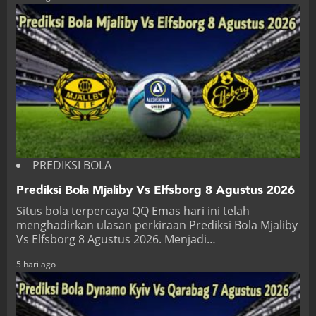
PREDIKSI BOLA
Prediksi Bola Mjaliby Vs Elfsborg 8 Agustus 2026
Situs bola terpercaya QQ Emas hari ini telah
menghadirkan ulasan perkiraan Prediksi Bola Mjaliby
Vs Elfsborg 8 Agustus 2026. Menjadi…
5 hari ago