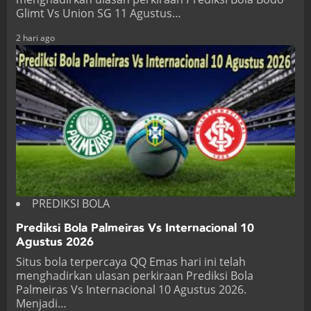
Glimt Vs Union SG 11 Agustus…
2 hari ago
PREDIKSI BOLA
Prediksi Bola Palmeiras Vs Internacional 10
Agustus 2026
Situs bola terpercaya QQ Emas hari ini telah
menghadirkan ulasan perkiraan Prediksi Bola
Palmeiras Vs Internacional 10 Agustus 2026.
Menjadi…