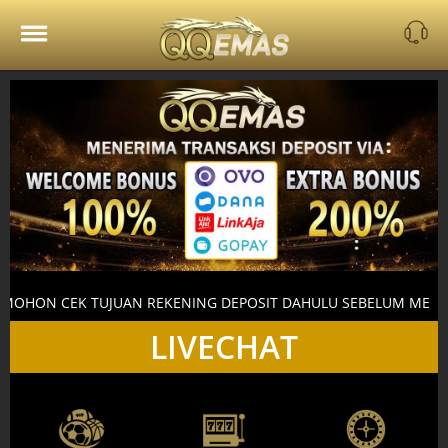
HOME
EK TUJUAN REKENING DEPOSIT DAHULU SEBELUM MELAKUKAN TRA
LIVECHAT