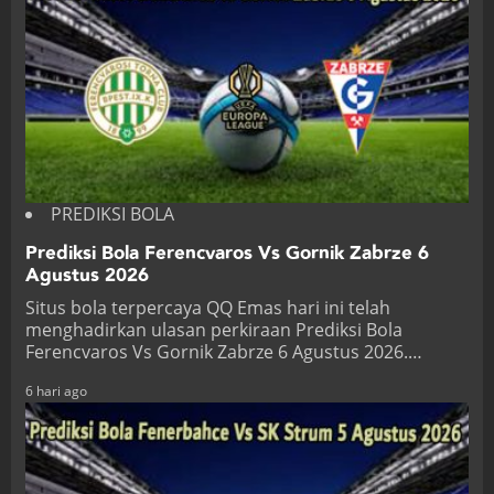
PREDIKSI BOLA
Prediksi Bola Ferencvaros Vs Gornik Zabrze 6
Agustus 2026
Situs bola terpercaya QQ Emas hari ini telah
menghadirkan ulasan perkiraan Prediksi Bola
Ferencvaros Vs Gornik Zabrze 6 Agustus 2026.…
6 hari ago