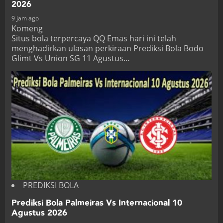
2026
9 jam ago
Komeng
Situs bola terpercaya QQ Emas hari ini telah
menghadirkan ulasan perkiraan Prediksi Bola Bodo
Glimt Vs Union SG 11 Agustus…
PREDIKSI BOLA
Prediksi Bola Palmeiras Vs Internacional 10
Agustus 2026