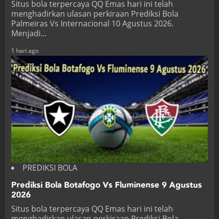
Situs bola terpercaya QQ Emas hari ini telah
menghadirkan ulasan perkiraan Prediksi Bola
Palmeiras Vs Internacional 10 Agustus 2026.
Menjadi…
1 hari ago
PREDIKSI BOLA
Prediksi Bola Botafogo Vs Fluminense 9 Agustus
2026
Situs bola terpercaya QQ Emas hari ini telah
menghadirkan ulasan perkiraan Prediksi Bola