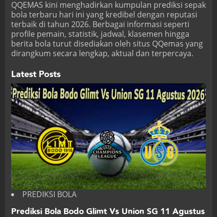
QQEMAS
kini menghadirkan kumpulan prediksi sepak
bola terbaru hari ini yang kredibel dengan reputasi
terbaik di tahun 2026. Berbagai informasi seperti
profile pemain, statistik, jadwal, klasemen hingga
berita bola turut disediakan oleh situs QQemas yang
dirangkum secara lengkap, aktual dan terpercaya.
Latest Posts
PREDIKSI BOLA
Prediksi Bola Bodo Glimt Vs Union SG 11 Agustus