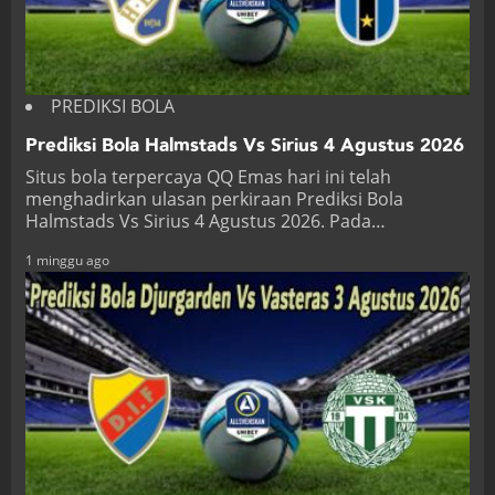
PREDIKSI BOLA
Prediksi Bola Halmstads Vs Sirius 4 Agustus 2026
Situs bola terpercaya QQ Emas hari ini telah
menghadirkan ulasan perkiraan Prediksi Bola
Halmstads Vs Sirius 4 Agustus 2026. Pada…
1 minggu ago